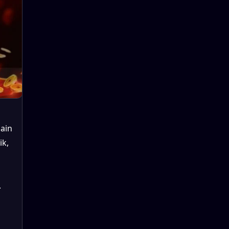
main
ik,
n
.