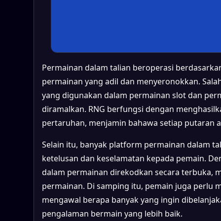
Permainan dalam talian beroperasi berdasar
permainan yang adil dan menyeronokkan. Sala
yang digunakan dalam permainan slot dan perm
diramalkan. RNG berfungsi dengan menghasilk
pertaruhan, menjamin bahawa setiap putaran ad
Selain itu, banyak platform permainan dalam 
ketelusan dan keselamatan kepada pemain. Den
dalam permainan direkodkan secara terbuka, 
permainan. Di samping itu, pemain juga perl
mengawal berapa banyak yang ingin dibelanja
pengalaman bermain yang lebih baik.