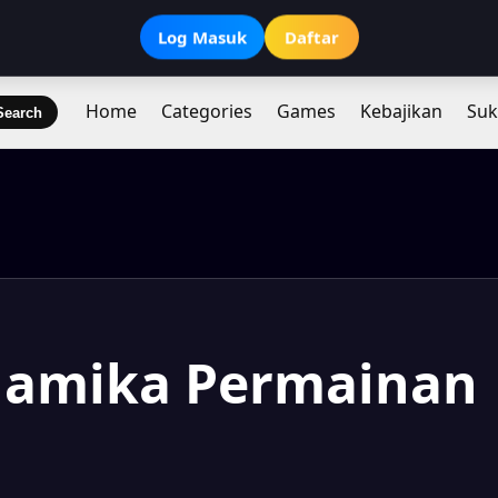
Log Masuk
Daftar
Home
Categories
Games
Kebajikan
Su
Search
amika Permainan