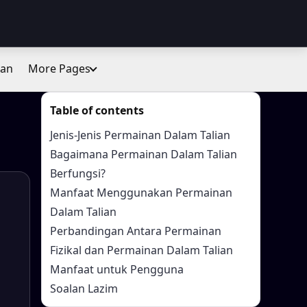
kan
More Pages
Table of contents
Jenis-Jenis Permainan Dalam Talian
Bagaimana Permainan Dalam Talian
Berfungsi?
Manfaat Menggunakan Permainan
Dalam Talian
Perbandingan Antara Permainan
Fizikal dan Permainan Dalam Talian
Manfaat untuk Pengguna
Soalan Lazim