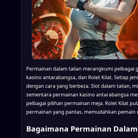
Permainan dalam talian merangkumi pelbagai g
kasino antarabangsa, dan Rolet Kilat. Setiap je
dengan cara yang berbeza. Slot dalam talian, 
sementara permainan kasino antarabangsa me
pelbagai pilihan permainan meja. Rolet Kilat
permainan yang pantas, memudahkan pemain u
Bagaimana Permainan Dalam T