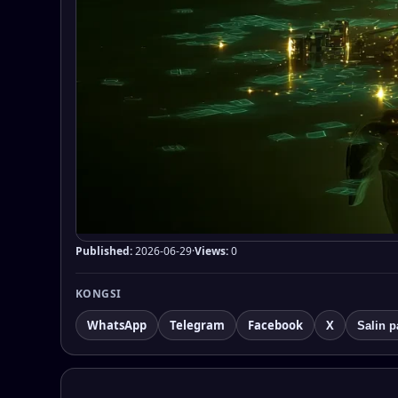
Published:
2026-06-29
·
Views:
0
KONGSI
WhatsApp
Telegram
Facebook
X
Salin p