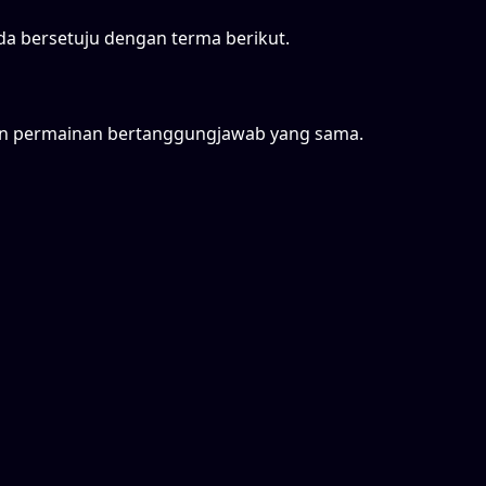
a bersetuju dengan terma berikut.
 dan permainan bertanggungjawab yang sama.