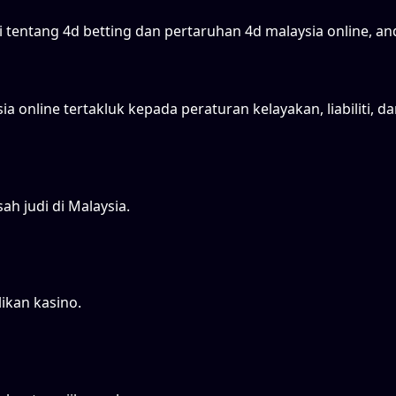
entang 4d betting dan pertaruhan 4d malaysia online, and
 online tertakluk kepada peraturan kelayakan, liabiliti,
 judi di Malaysia.
ikan kasino.