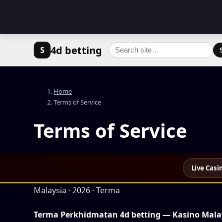
4d betting
S
Search
Home
Terms of Service
Terms of Service
Live Casi
Malaysia · 2026 · Terma
Terma Perkhidmatan 4d betting — Kasino Mala