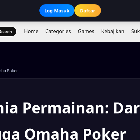
Log Masuk
Daftar
Home
Categories
Games
Kebajikan
Su
Search
aha Poker
ia Permainan: Dar
ngga Omaha Poker