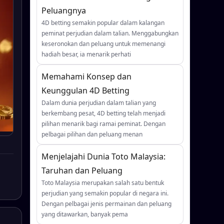
Peluangnya
4D betting semakin popular dalam kalangan
peminat perjudian dalam talian. Menggabungkan
keseronokan dan peluang untuk memenangi
hadiah besar, ia menarik perhati
Memahami Konsep dan
Keunggulan 4D Betting
Dalam dunia perjudian dalam talian yang
berkembang pesat, 4D betting telah menjadi
pilihan menarik bagi ramai peminat. Dengan
pelbagai pilihan dan peluang menan
Menjelajahi Dunia Toto Malaysia:
Taruhan dan Peluang
Toto Malaysia merupakan salah satu bentuk
perjudian yang semakin popular di negara ini.
Dengan pelbagai jenis permainan dan peluang
yang ditawarkan, banyak pema