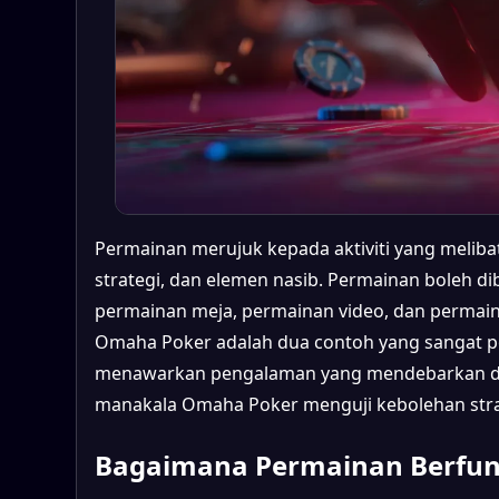
Permainan merujuk kepada aktiviti yang meliba
strategi, dan elemen nasib. Permainan boleh d
permainan meja, permainan video, dan permaina
Omaha Poker adalah dua contoh yang sangat po
menawarkan pengalaman yang mendebarkan den
manakala Omaha Poker menguji kebolehan stra
Bagaimana Permainan Berfun