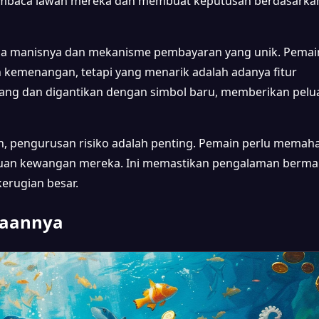
membaca lawan mereka dan membuat keputusan berdasarka
ema manisnya dan mekanisme pembayaran yang unik. Pemai
kemenangan, tetapi yang menarik adalah adanya fitur
ang dan digantikan dengan simbol baru, memberikan pelu
 pengurusan risiko adalah penting. Pemain perlu memah
uan kewangan mereka. Ini memastikan pengalaman berma
erugian besar.
naannya