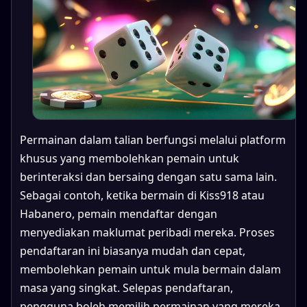
Permainan dalam talian berfungsi melalui platform
khusus yang membolehkan pemain untuk
berinteraksi dan bersaing dengan satu sama lain.
Sebagai contoh, ketika bermain di Kiss918 atau
Habanero, pemain mendaftar dengan
menyediakan maklumat peribadi mereka. Proses
pendaftaran ini biasanya mudah dan cepat,
membolehkan pemain untuk mula bermain dalam
masa yang singkat. Selepas pendaftaran,
pengguna boleh memilih permainan yang mereka