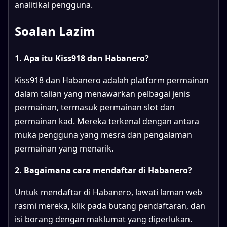
analitikal pengguna.
Soalan Lazim
1. Apa itu Kiss918 dan Habanero?
Kiss918 dan Habanero adalah platform permainan
dalam talian yang menawarkan pelbagai jenis
permainan, termasuk permainan slot dan
permainan kad. Mereka terkenal dengan antara
muka pengguna yang mesra dan pengalaman
permainan yang menarik.
2. Bagaimana cara mendaftar di Habanero?
Untuk mendaftar di Habanero, lawati laman web
rasmi mereka, klik pada butang pendaftaran, dan
isi borang dengan maklumat yang diperlukan.