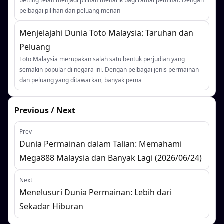
betting telah menjadi pilihan menarik bagi ramai peminat. Dengan
pelbagai pilihan dan peluang menan
Menjelajahi Dunia Toto Malaysia: Taruhan dan
Peluang
Toto Malaysia merupakan salah satu bentuk perjudian yang
semakin popular di negara ini. Dengan pelbagai jenis permainan
dan peluang yang ditawarkan, banyak pema
Previous / Next
Prev
Dunia Permainan dalam Talian: Memahami
Mega888 Malaysia dan Banyak Lagi (2026/06/24)
Next
Menelusuri Dunia Permainan: Lebih dari
Sekadar Hiburan