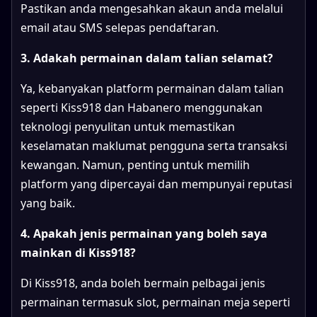
Pastikan anda mengesahkan akaun anda melalui
email atau SMS selepas pendaftaran.
3. Adakah permainan dalam talian selamat?
Ya, kebanyakan platform permainan dalam talian
seperti Kiss918 dan Habanero menggunakan
teknologi penyulitan untuk memastikan
keselamatan maklumat pengguna serta transaksi
kewangan. Namun, penting untuk memilih
platform yang dipercayai dan mempunyai reputasi
yang baik.
4. Apakah jenis permainan yang boleh saya
mainkan di Kiss918?
Di Kiss918, anda boleh bermain pelbagai jenis
permainan termasuk slot, permainan meja seperti