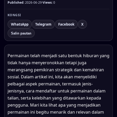
Published:
2026-06-29
·
Views:
0
KONGSI
WhatsApp
Telegram
Facebook
X
Salin pautan
Permainan telah menjadi satu bentuk hiburan yang
tidak hanya menyeronokkan tetapi juga
merangsang pemikiran strategik dan kemahiran
sosial. Dalam artikel ini, kita akan menyelidiki
pelbagai aspek permainan, termasuk jenis-
jenisnya, cara mendaftar untuk permainan dalam
talian, serta kelebihan yang ditawarkan kepada
pengguna. Mari kita lihat apa yang menjadikan
permainan ini begitu menarik dan relevan dalam