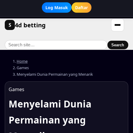
Log Masuk
Daftar
4d betting
S
Search
Search
Home
Games
Menyelami Dunia Permainan yang Menarik
Games
Menyelami Dunia
Permainan yang