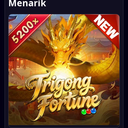
Menarik