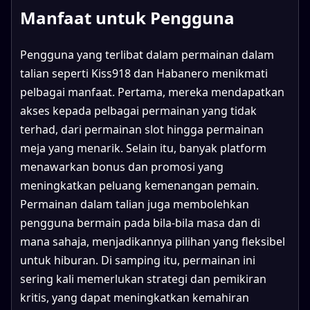
Manfaat untuk Pengguna
Pengguna yang terlibat dalam permainan dalam
talian seperti Kiss918 dan Habanero menikmati
pelbagai manfaat. Pertama, mereka mendapatkan
akses kepada pelbagai permainan yang tidak
terhad, dari permainan slot hingga permainan
meja yang menarik. Selain itu, banyak platform
menawarkan bonus dan promosi yang
meningkatkan peluang kemenangan pemain.
Permainan dalam talian juga membolehkan
pengguna bermain pada bila-bila masa dan di
mana sahaja, menjadikannya pilihan yang fleksibel
untuk hiburan. Di samping itu, permainan ini
sering kali memerlukan strategi dan pemikiran
kritis, yang dapat meningkatkan kemahiran