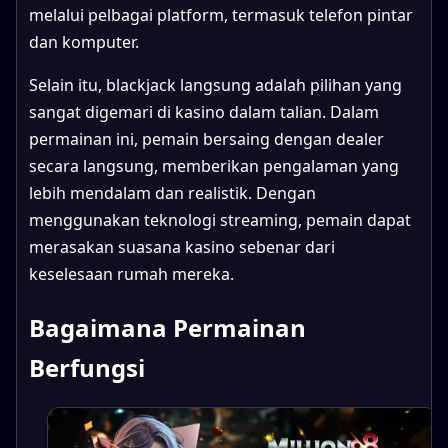
melalui pelbagai platform, termasuk telefon pintar
dan komputer.
Selain itu, blackjack langsung adalah pilihan yang
sangat digemari di kasino dalam talian. Dalam
permainan ini, pemain bersaing dengan dealer
secara langsung, memberikan pengalaman yang
lebih mendalam dan realistik. Dengan
menggunakan teknologi streaming, pemain dapat
merasakan suasana kasino sebenar dari
keselesaan rumah mereka.
Bagaimana Permainan
Berfungsi