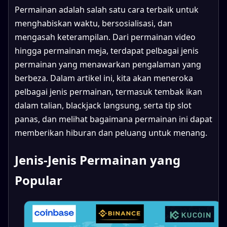
Permainan adalah salah satu cara terbaik untuk
menghabiskan waktu, bersosialisasi, dan
mengasah keterampilan. Dari permainan video
hingga permainan meja, terdapat pelbagai jenis
permainan yang menawarkan pengalaman yang
berbeza. Dalam artikel ini, kita akan meneroka
pelbagai jenis permainan, termasuk tembak ikan
dalam talian, blackjack langsung, serta tip slot
panas, dan melihat bagaimana permainan ini dapat
memberikan hiburan dan peluang untuk menang.
Jenis-Jenis Permainan yang
Popular