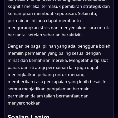
kognitif mereka, termasuk pemikiran strategik dan
kemampuan membuat keputusan. Selain itu,
permainan ini juga dapat membantu
mengurangkan stres dan menyediakan cara untuk
bersantai setelah seharian beraktiviti.
Dengan pelbagai pilihan yang ada, pengguna boleh
memilih permainan yang paling sesuai dengan
minat dan kemahiran mereka. Mengetahui tip slot
panas dan strategi permainan lain juga dapat
meningkatkan peluang untuk menang,
memberikan rasa pencapaian yang lebih besar. Ini
semua menjadikan pengalaman bermain
permainan dalam talian bermanfaat dan
menyeronokkan.
Soalan Lazim