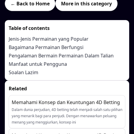
← Back to Home
More in this category
Table of contents
Jenis-Jenis Permainan yang Popular
Bagaimana Permainan Berfungsi
Pengalaman Bermain Permainan Dalam Talian
Manfaat untuk Pengguna
Soalan Lazim
Related
Memahami Konsep dan Keuntungan 4D Betting
Dalam dunia perjudian, 4D betting telah menjadi salah satu pilihan
yang menarik bagi para penjudi. Dengan menawarkan peluang
menang yang menggiurkan, konsep ini