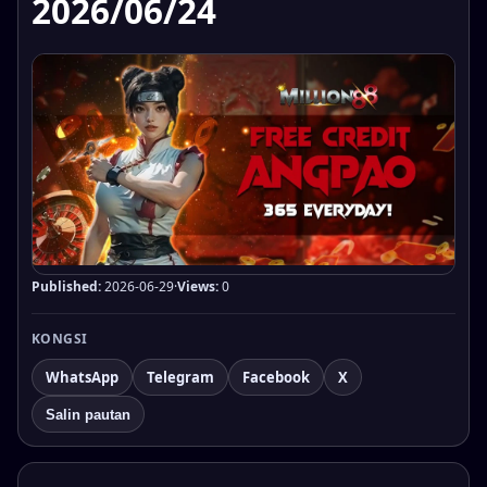
2026/06/24
Published:
2026-06-29
·
Views:
0
KONGSI
WhatsApp
Telegram
Facebook
X
Salin pautan