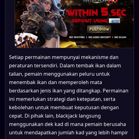
Setiap permainan mempunyai mekanisme dan
peraturan tersendiri. Dalam tembak ikan dalam
talian, pemain menggunakan peluru untuk
menembak ikan dan memperoleh mata
berdasarkan jenis ikan yang ditangkap. Permainan
ini memerlukan strategi dan ketepatan, serta
kebolehan untuk membuat keputusan dengan
cepat. Di pihak lain, blackjack langsung
menggunakan dek kad di mana pemain berusaha
untuk mendapatkan jumlah kad yang lebih hampir