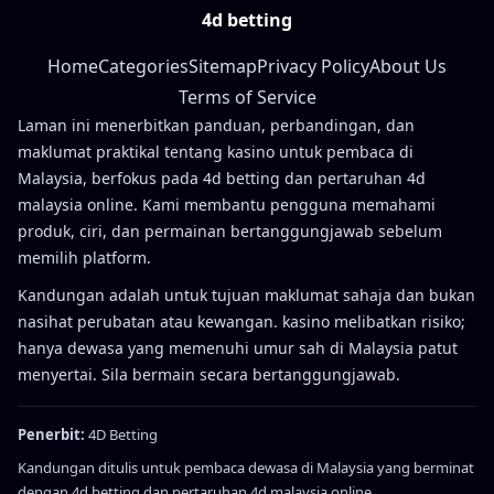
4d betting
Home
Categories
Sitemap
Privacy Policy
About Us
Terms of Service
Laman ini menerbitkan panduan, perbandingan, dan
maklumat praktikal tentang kasino untuk pembaca di
Malaysia, berfokus pada 4d betting dan pertaruhan 4d
malaysia online. Kami membantu pengguna memahami
produk, ciri, dan permainan bertanggungjawab sebelum
memilih platform.
Kandungan adalah untuk tujuan maklumat sahaja dan bukan
nasihat perubatan atau kewangan. kasino melibatkan risiko;
hanya dewasa yang memenuhi umur sah di Malaysia patut
menyertai. Sila bermain secara bertanggungjawab.
Penerbit:
4D Betting
Kandungan ditulis untuk pembaca dewasa di Malaysia yang berminat
dengan 4d betting dan pertaruhan 4d malaysia online.