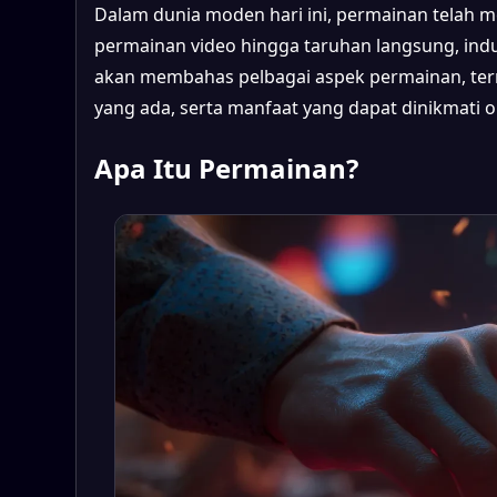
Dalam dunia moden hari ini, permainan telah me
permainan video hingga taruhan langsung, indu
akan membahas pelbagai aspek permainan, term
yang ada, serta manfaat yang dapat dinikmati 
Apa Itu Permainan?