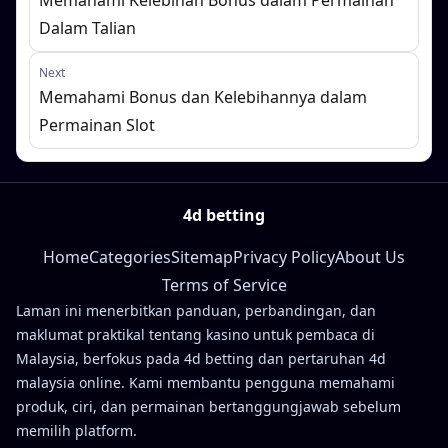
Memahami Kelebihan Bonus dalam Permainan
Dalam Talian
Next
Memahami Bonus dan Kelebihannya dalam
Permainan Slot
4d betting
Home
Categories
Sitemap
Privacy Policy
About Us
Terms of Service
Laman ini menerbitkan panduan, perbandingan, dan
maklumat praktikal tentang kasino untuk pembaca di
Malaysia, berfokus pada 4d betting dan pertaruhan 4d
malaysia online. Kami membantu pengguna memahami
produk, ciri, dan permainan bertanggungjawab sebelum
memilih platform.