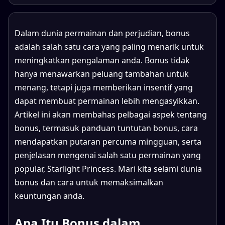
Dalam dunia permainan dan perjudian, bonus
adalah salah satu cara yang paling menarik untuk
meningkatkan pengalaman anda. Bonus tidak
hanya menawarkan peluang tambahan untuk
menang, tetapi juga memberikan insentif yang
dapat membuat permainan lebih mengasyikkan.
Artikel ini akan membahas pelbagai aspek tentang
bonus, termasuk panduan tuntutan bonus, cara
mendapatkan putaran percuma mingguan, serta
penjelasan mengenai salah satu permainan yang
popular, Starlight Princess. Mari kita selami dunia
bonus dan cara untuk memaksimalkan
keuntungan anda.
Apa Itu Bonus dalam