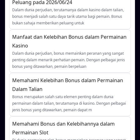
Peluang pada 2026/06/24
Dalam dunia perjudian, terutamanya dalam kasino dalam talian,
bonus menjadi salah satu daya tarik utama bagi pemain. Bonus
bukan sahaja memberikan peluang untuk
Manfaat dan Kelebihan Bonus dalam Permainan
Kasino
Dalam dunia perjudian, bonus memainkan peranan yang sangat
penting dalam menarik perhatian pemain. Dengan pelbagai jenis
bonus yang ditawarkan, pemain berpeluan
Memahami Kelebihan Bonus dalam Permainan
Dalam Talian
Bonus merupakan salah satu elemen penting dalam dunia
permainan dalam talian, terutamanya di kasino. Dengan pelbagai
jenis bonus yang ditawarkan, pemain dapat m
Memahami Bonus dan Kelebihannya dalam
Permainan Slot