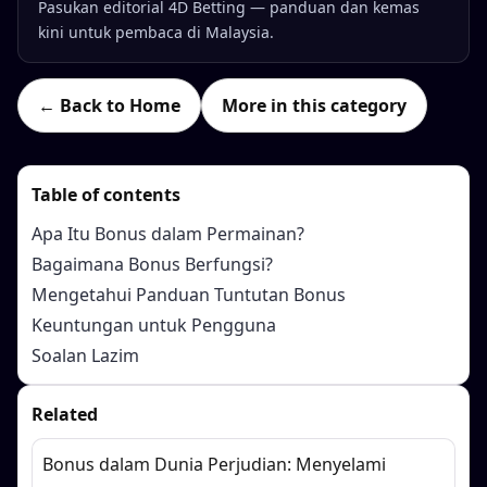
Pasukan editorial 4D Betting — panduan dan kemas
kini untuk pembaca di Malaysia.
← Back to Home
More in this category
Table of contents
Apa Itu Bonus dalam Permainan?
Bagaimana Bonus Berfungsi?
Mengetahui Panduan Tuntutan Bonus
Keuntungan untuk Pengguna
Soalan Lazim
Related
Bonus dalam Dunia Perjudian: Menyelami