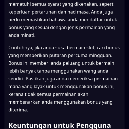
mematuhi semua syarat yang dikenakan, seperti
keperluan pertaruhan dan had masa. Anda juga
perlu memastikan bahawa anda mendaftar untuk
bonus yang sesuai dengan jenis permainan yang
anda minati.
Contohnya, jika anda suka bermain slot, cari bonus
yang memberikan putaran percuma mingguan.
Bonus ini memberi anda peluang untuk bermain
lebih banyak tanpa menggunakan wang anda
sendiri. Pastikan juga anda memeriksa permainan
mana yang layak untuk menggunakan bonus ini,
kerana tidak semua permainan akan
membenarkan anda menggunakan bonus yang
diterima.
Keuntungan untuk Pengguna