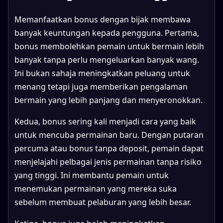
Memanfaatkan bonus dengan bijak membawa
banyak keuntungan kepada pengguna. Pertama,
bonus membolehkan pemain untuk bermain lebih
banyak tanpa perlu mengeluarkan banyak wang.
Ini bukan sahaja meningkatkan peluang untuk
menang tetapi juga memberikan pengalaman
bermain yang lebih panjang dan menyeronokkan.
Kedua, bonus sering kali menjadi cara yang baik
untuk mencuba permainan baru. Dengan putaran
percuma atau bonus tanpa deposit, pemain dapat
menjelajahi pelbagai jenis permainan tanpa risiko
yang tinggi. Ini membantu pemain untuk
menemukan permainan yang mereka suka
sebelum membuat pelaburan yang lebih besar.