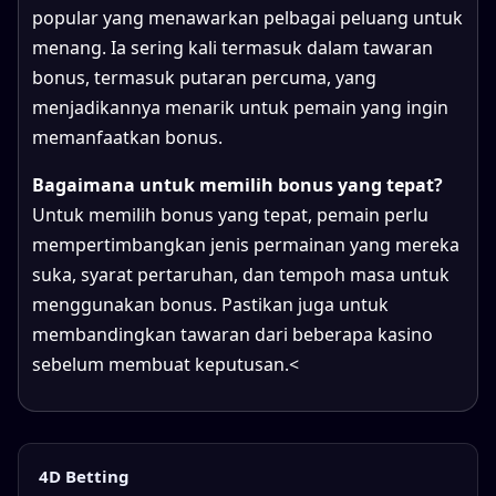
popular yang menawarkan pelbagai peluang untuk
menang. Ia sering kali termasuk dalam tawaran
bonus, termasuk putaran percuma, yang
menjadikannya menarik untuk pemain yang ingin
memanfaatkan bonus.
Bagaimana untuk memilih bonus yang tepat?
Untuk memilih bonus yang tepat, pemain perlu
mempertimbangkan jenis permainan yang mereka
suka, syarat pertaruhan, dan tempoh masa untuk
menggunakan bonus. Pastikan juga untuk
membandingkan tawaran dari beberapa kasino
sebelum membuat keputusan.<
4D Betting