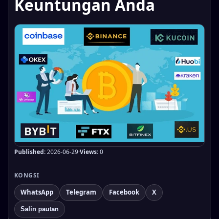
Keuntungan Anda
Published:
2026-06-29
·
Views:
0
KONGSI
WhatsApp
Telegram
Facebook
X
Salin pautan