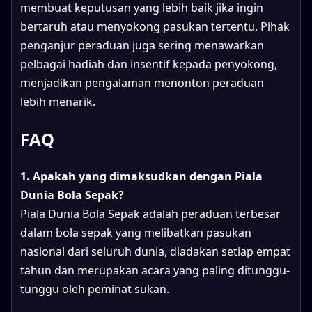
membuat keputusan yang lebih baik jika ingin
bertaruh atau menyokong pasukan tertentu. Pihak
penganjur peraduan juga sering menawarkan
pelbagai hadiah dan insentif kepada penyokong,
menjadikan pengalaman menonton peraduan
lebih menarik.
FAQ
1. Apakah yang dimaksudkan dengan Piala
Dunia Bola Sepak?
Piala Dunia Bola Sepak adalah peraduan terbesar
dalam bola sepak yang melibatkan pasukan
nasional dari seluruh dunia, diadakan setiap empat
tahun dan merupakan acara yang paling ditunggu-
tunggu oleh peminat sukan.