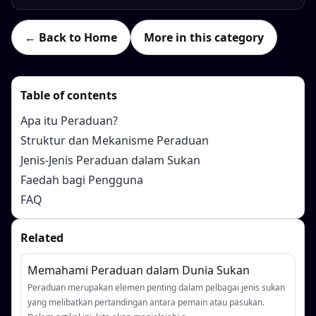
← Back to Home
More in this category
Table of contents
Apa itu Peraduan?
Struktur dan Mekanisme Peraduan
Jenis-Jenis Peraduan dalam Sukan
Faedah bagi Pengguna
FAQ
Related
Memahami Peraduan dalam Dunia Sukan
Peraduan merupakan elemen penting dalam pelbagai jenis sukan
yang melibatkan pertandingan antara pemain atau pasukan.