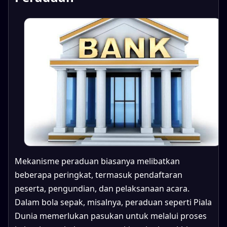
Mekanisme peraduan biasanya melibatkan
beberapa peringkat, termasuk pendaftaran
peserta, pengundian, dan pelaksanaan acara.
Dalam bola sepak, misalnya, peraduan seperti Piala
Dunia memerlukan pasukan untuk melalui proses