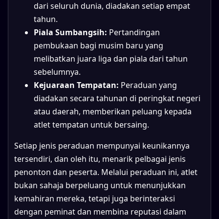
dari seluruh dunia, diadakan setiap empat
tahun.
Piala Sumbangsih:
Pertandingan
pembukaan bagi musim baru yang
melibatkan juara liga dan piala dari tahun
sebelumnya.
Kejuaraan Tempatan:
Peraduan yang
diadakan secara tahunan di peringkat negeri
atau daerah, memberikan peluang kepada
atlet tempatan untuk bersaing.
Setiap jenis peraduan mempunyai keunikannya
tersendiri, dan oleh itu, menarik pelbagai jenis
penonton dan peserta. Melalui peraduan ini, atlet
bukan sahaja berpeluang untuk menunjukkan
kemahiran mereka, tetapi juga berinteraksi
dengan peminat dan membina reputasi dalam