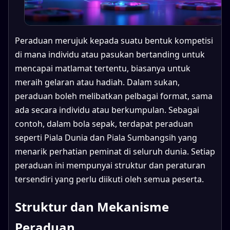
Peraduan merujuk kepada suatu bentuk kompetisi
di mana individu atau pasukan bertanding untuk
mencapai matlamat tertentu, biasanya untuk
meraih gelaran atau hadiah. Dalam sukan,
peraduan boleh melibatkan pelbagai format, sama
ada secara individu atau berkumpulan. Sebagai
contoh, dalam bola sepak, terdapat peraduan
seperti Piala Dunia dan Piala Sumbangsih yang
menarik perhatian peminat di seluruh dunia. Setiap
peraduan ini mempunyai struktur dan peraturan
tersendiri yang perlu diikuti oleh semua peserta.
Struktur dan Mekanisme
Peraduan