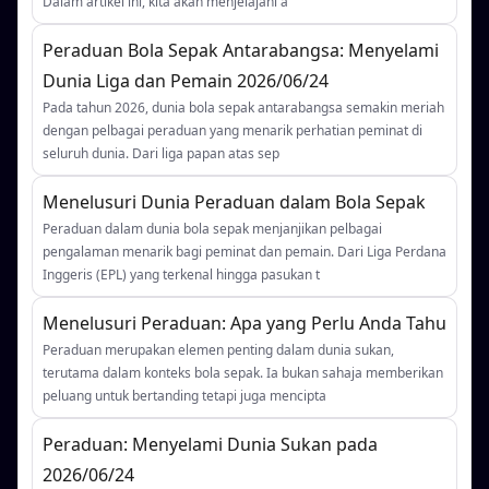
Dalam artikel ini, kita akan menjelajahi a
Peraduan Bola Sepak Antarabangsa: Menyelami
Dunia Liga dan Pemain 2026/06/24
Pada tahun 2026, dunia bola sepak antarabangsa semakin meriah
dengan pelbagai peraduan yang menarik perhatian peminat di
seluruh dunia. Dari liga papan atas sep
Menelusuri Dunia Peraduan dalam Bola Sepak
Peraduan dalam dunia bola sepak menjanjikan pelbagai
pengalaman menarik bagi peminat dan pemain. Dari Liga Perdana
Inggeris (EPL) yang terkenal hingga pasukan t
Menelusuri Peraduan: Apa yang Perlu Anda Tahu
Peraduan merupakan elemen penting dalam dunia sukan,
terutama dalam konteks bola sepak. Ia bukan sahaja memberikan
peluang untuk bertanding tetapi juga mencipta
Peraduan: Menyelami Dunia Sukan pada
2026/06/24