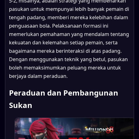
5-2, misalnya, adalah strategi yang membenarkan
pasukan untuk mempunyai lebih banyak pemain di
tengah padang, memberi mereka kelebihan dalam
penguasaan bola. Pelaksanaan formasi ini
memerlukan pemahaman yang mendalam tentang
kekuatan dan kelemahan setiap pemain, serta
bagaimana mereka berinteraksi di atas padang.
Dengan menggunakan teknik yang betul, pasukan
boleh memaksimumkan peluang mereka untuk
berjaya dalam peraduan.
Peraduan dan Pembangunan
Sukan