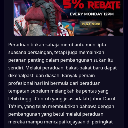
Peraduan bukan sahaja membantu mencipta
suasana persaingan, tetapi juga memainkan
peranan penting dalam pembangunan sukan itu
sendiri. Melalui peraduan, bakat-bakat baru dapat
dikenalpasti dan diasah. Banyak pemain
profesional hari ini bermula dari peraduan
tempatan sebelum melangkah ke pentas yang
lebih tinggi. Contoh yang jelas adalah Johor Darul
Ta'zim, yang telah membuktikan bahawa dengan
pembangunan yang betul melalui peraduan,
mereka mampu mencapai kejayaan di peringkat