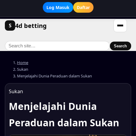
Log Masuk
Daftar
4d betting
S
Search
Search
Home
Sukan
Menjelajahi Dunia Peraduan dalam Sukan
Sukan
Menjelajahi Dunia
Peraduan dalam Sukan