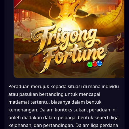
Peraduan merujuk kepada situasi di mana individu
atau pasukan bertanding untuk mencapai
matlamat tertentu, biasanya dalam bentuk
kemenangan. Dalam konteks sukan, peraduan ini
boleh diadakan dalam pelbagai bentuk seperti liga,
kejohanan, dan pertandingan. Dalam liga perdana