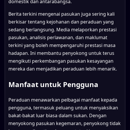
domestik dan antarabangsa.
Berita terkini mengenai pasukan juga sering kali
berkisar tentang kejohanan dan peraduan yang
sedang berlangsung. Media melaporkan prestasi
pasukan, analisis perlawanan, dan maklumat
terkini yang boleh mempengaruhi prestasi masa
hadapan. Ini membantu penyokong untuk terus
mengikuti perkembangan pasukan kesayangan
mereka dan menjadikan peraduan lebih menarik.
Manfaat untuk Pengguna
Peraduan menawarkan pelbagai manfaat kepada
pengguna, termasuk peluang untuk menyaksikan
bakat-bakat luar biasa dalam sukan. Dengan
menyokong pasukan kegemaran, penyokong tidak