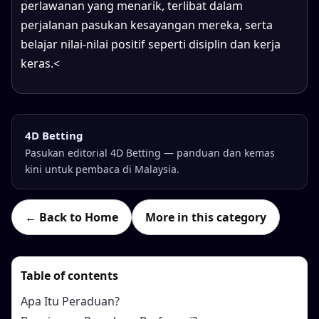
perlawanan yang menarik, terlibat dalam
perjalanan pasukan kesayangan mereka, serta
belajar nilai-nilai positif seperti disiplin dan kerja
keras.<
4D Betting
Pasukan editorial 4D Betting — panduan dan kemas
kini untuk pembaca di Malaysia.
← Back to Home
More in this category
Table of contents
Apa Itu Peraduan?