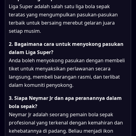
Liga Super adalah salah satu liga bola sepak
teratas yang mengumpulkan pasukan-pasukan
terbaik untuk bersaing merebut gelaran juara
setiap musim.
2. Bagaimana cara untuk menyokong pasukan
dalam Liga Super?
Anda boleh menyokong pasukan dengan membeli
tiket untuk menyaksikan perlawanan secara
langsung, membeli barangan rasmi, dan terlibat
dalam komuniti penyokong.
3. Siapa Neymar Jr dan apa peranannya dalam
bola sepak?
Neymar Jr adalah seorang pemain bola sepak
profesional yang terkenal dengan kemahiran dan
kehebatannya di padang. Beliau menjadi ikon