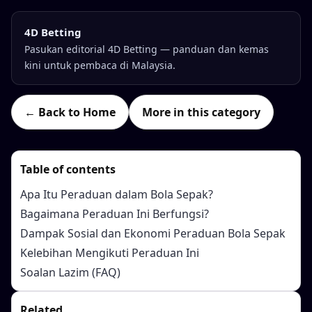
4D Betting
Pasukan editorial 4D Betting — panduan dan kemas
kini untuk pembaca di Malaysia.
← Back to Home
More in this category
Table of contents
Apa Itu Peraduan dalam Bola Sepak?
Bagaimana Peraduan Ini Berfungsi?
Dampak Sosial dan Ekonomi Peraduan Bola Sepak
Kelebihan Mengikuti Peraduan Ini
Soalan Lazim (FAQ)
Related