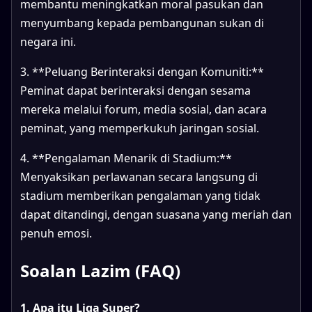
membantu meningkatkan moral pasukan dan
menyumbang kepada pembangunan sukan di
negara ini.
3. **Peluang Berinteraksi dengan Komuniti:**
Peminat dapat berinteraksi dengan sesama
mereka melalui forum, media sosial, dan acara
peminat, yang memperkukuh jaringan sosial.
4. **Pengalaman Menarik di Stadium:**
Menyaksikan perlawanan secara langsung di
stadium memberikan pengalaman yang tidak
dapat ditandingi, dengan suasana yang meriah dan
penuh emosi.
Soalan Lazim (FAQ)
1. Apa itu Liga Super?