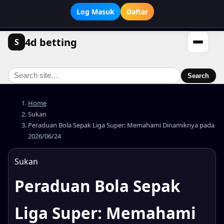
Log Masuk
Daftar
4d betting
S
Search
Search
Home
Sukan
Peraduan Bola Sepak Liga Super: Memahami Dinamiknya pada
2026/06/24
Sukan
Peraduan Bola Sepak
Liga Super: Memahami