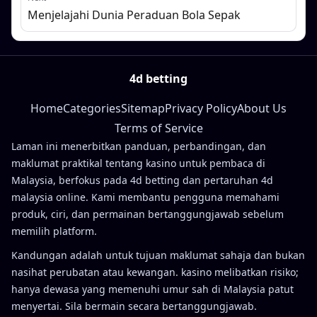
Menjelajahi Dunia Peraduan Bola Sepak
4d betting
Home
Categories
Sitemap
Privacy Policy
About Us
Terms of Service
Laman ini menerbitkan panduan, perbandingan, dan
maklumat praktikal tentang kasino untuk pembaca di
Malaysia, berfokus pada 4d betting dan pertaruhan 4d
malaysia online. Kami membantu pengguna memahami
produk, ciri, dan permainan bertanggungjawab sebelum
memilih platform.
Kandungan adalah untuk tujuan maklumat sahaja dan bukan
nasihat perubatan atau kewangan. kasino melibatkan risiko;
hanya dewasa yang memenuhi umur sah di Malaysia patut
menyertai. Sila bermain secara bertanggungjawab.