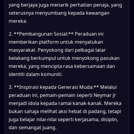
yang berjaya juga menarik perhatian penaja, yang
seterusnya menyumbang kepada kewangan
mereka.
2. **Pembangunan Sosial:** Peraduan ini
memberikan platform untuk menyatukan
masyarakat. Penyokong dari pelbagai latar
belakang berkumpul untuk menyokong pasukan
mereka, yang mencipta rasa kebersamaan dan
identiti dalam komuniti.
3. **Inspirasi kepada Generasi Muda:** Melalui
peraduan ini, pemain-pemain seperti Neymar Jr
menjadi idola kepada ramai kanak-kanak. Mereka
bukan sahaja melihat aksi hebat di padang, tetapi
juga belajar nilai-nilai seperti kerjasama, disiplin,
dan semangat juang.