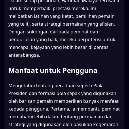
Dalam setiap peraduan, Harimau Malaya berusaha
untuk memperbaiki prestasi mereka. Ini
melibatkan latihan yang ketat, pemilihan pemain
yang teliti, serta strategi permainan yang efisien.
Dengan sokongan daripada peminat dan
pengurusan yang baik, mereka berpotensi untuk
mencapai kejayaan yang lebih besar di pentas
antarabangsa.
Manfaat untuk Pengguna
Mengetahui tentang peraduan seperti Piala
Presiden dan formasi bola sepak yang digunakan
oleh barisan pemain memberikan banyak manfaat
kepada pengguna. Pertama, ia membantu peminat
memahami lebih dalam tentang permainan dan
strategi yang digunakan oleh pasukan kegemaran