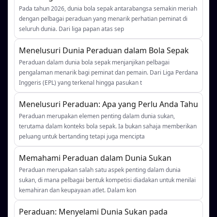
Pada tahun 2026, dunia bola sepak antarabangsa semakin meriah
dengan pelbagai peraduan yang menarik perhatian peminat di
seluruh dunia. Dari liga papan atas sep
Menelusuri Dunia Peraduan dalam Bola Sepak
Peraduan dalam dunia bola sepak menjanjikan pelbagai
pengalaman menarik bagi peminat dan pemain. Dari Liga Perdana
Inggeris (EPL) yang terkenal hingga pasukan t
Menelusuri Peraduan: Apa yang Perlu Anda Tahu
Peraduan merupakan elemen penting dalam dunia sukan,
terutama dalam konteks bola sepak. Ia bukan sahaja memberikan
peluang untuk bertanding tetapi juga mencipta
Memahami Peraduan dalam Dunia Sukan
Peraduan merupakan salah satu aspek penting dalam dunia
sukan, di mana pelbagai bentuk kompetisi diadakan untuk menilai
kemahiran dan keupayaan atlet. Dalam kon
Peraduan: Menyelami Dunia Sukan pada