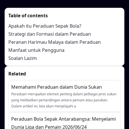
Table of contents
Apakah itu Peraduan Sepak Bola?
Strategi dan Formasi dalam Peraduan
Peranan Harimau Malaya dalam Peraduan
Manfaat untuk Pengguna
Soalan Lazim
Related
Memahami Peraduan dalam Dunia Sukan
Peraduan merupakan elemen penting dalam pelbagai jenis sukan
yang melibatkan pertandingan antara pemain atau pasukan.
Dalam artikel ini, kita akan menjelajahi a
Peraduan Bola Sepak Antarabangsa: Menyelami
Dunia Liga dan Pemain 2026/06/24