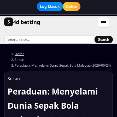
Log Masuk
Daftar
4d betting
S
Search
Search
Home
Sukan
Peraduan: Menyelami Dunia Sepak Bola Malaysia (2026/06/24)
Sukan
Peraduan: Menyelami
Dunia Sepak Bola