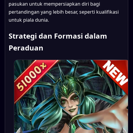
pasukan untuk mempersiapkan diri bagi
pertandingan yang lebih besar, seperti kualifikasi
untuk piala dunia.
Strategi dan Formasi dalam
Peraduan