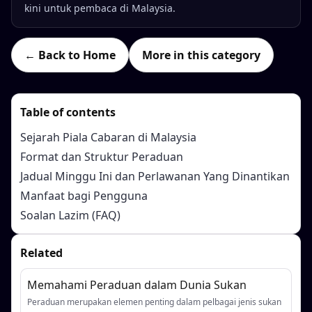
kini untuk pembaca di Malaysia.
← Back to Home
More in this category
Table of contents
Sejarah Piala Cabaran di Malaysia
Format dan Struktur Peraduan
Jadual Minggu Ini dan Perlawanan Yang Dinantikan
Manfaat bagi Pengguna
Soalan Lazim (FAQ)
Related
Memahami Peraduan dalam Dunia Sukan
Peraduan merupakan elemen penting dalam pelbagai jenis sukan