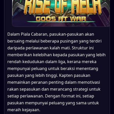
Dalam Piala Cabaran, pasukan-pasukan akan
bersaing melalui beberapa pusingan yang terdiri
daripada perlawanan kalah mati. Struktur ini
memberikan kelebihan kepada pasukan yang lebih
rendah kedudukan dalam liga, kerana mereka
mempunyai peluang untuk beraksi menentang
pasukan yang lebih tinggi. Kapten pasukan
memainkan peranan penting dalam memotivasi
rakan sepasukan dan merancang strategi untuk
setiap perlawanan. Dengan format ini, setiap
pasukan mempunyai peluang yang sama untuk
meraih kejayaan.