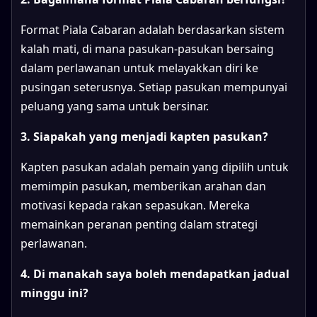
Format Piala Cabaran adalah berdasarkan sistem
kalah mati, di mana pasukan-pasukan bersaing
dalam perlawanan untuk melayakkan diri ke
pusingan seterusnya. Setiap pasukan mempunyai
peluang yang sama untuk bersinar.
3. Siapakah yang menjadi kapten pasukan?
Kapten pasukan adalah pemain yang dipilih untuk
memimpin pasukan, memberikan arahan dan
motivasi kepada rakan sepasukan. Mereka
memainkan peranan penting dalam strategi
perlawanan.
4. Di manakah saya boleh mendapatkan jadual
minggu ini?