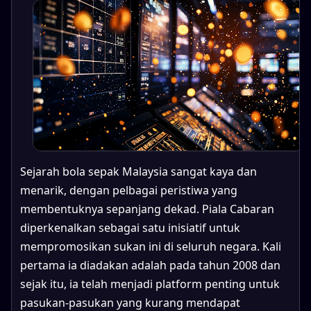
Sejarah bola sepak Malaysia sangat kaya dan
menarik, dengan pelbagai peristiwa yang
membentuknya sepanjang dekad. Piala Cabaran
diperkenalkan sebagai satu inisiatif untuk
mempromosikan sukan ini di seluruh negara. Kali
pertama ia diadakan adalah pada tahun 2008 dan
sejak itu, ia telah menjadi platform penting untuk
pasukan-pasukan yang kurang mendapat