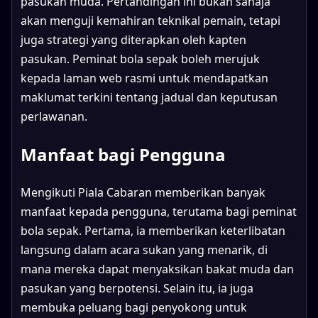
pasukan muda. Pertandingan ini bukan sahaja
akan menguji kemahiran teknikal pemain, tetapi
juga strategi yang diterapkan oleh kapten
pasukan. Peminat bola sepak boleh merujuk
kepada laman web rasmi untuk mendapatkan
maklumat terkini tentang jadual dan keputusan
perlawanan.
Manfaat bagi Pengguna
Mengikuti Piala Cabaran memberikan banyak
manfaat kepada pengguna, terutama bagi peminat
bola sepak. Pertama, ia memberikan keterlibatan
langsung dalam acara sukan yang menarik, di
mana mereka dapat menyaksikan bakat muda dan
pasukan yang berpotensi. Selain itu, ia juga
membuka peluang bagi penyokong untuk