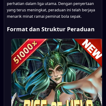
perhatian dalam liga utama. Dengan penyertaan
yang terus meningkat, peraduan ini telah berjaya
menarik minat ramai peminat bola sepak.
Format dan Struktur Peraduan