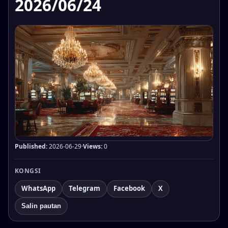
2026/06/24
Published:
2026-06-29
·
Views:
0
KONGSI
WhatsApp
Telegram
Facebook
X
Salin pautan