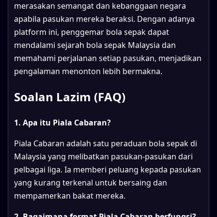
merasakan semangat dan kebanggaan negara
apabila pasukan mereka beraksi. Dengan adanya
platform ini, penggemar bola sepak dapat
mendalami sejarah bola sepak Malaysia dan
memahami perjalanan setiap pasukan, menjadikan
pengalaman menonton lebih bermakna.
Soalan Lazim (FAQ)
1. Apa itu Piala Cabaran?
Piala Cabaran adalah satu peraduan bola sepak di
Malaysia yang melibatkan pasukan-pasukan dari
pelbagai liga. Ia memberi peluang kepada pasukan
yang kurang terkenal untuk bersaing dan
mempamerkan bakat mereka.
2. Bagaimana format Piala Cabaran berfungsi?