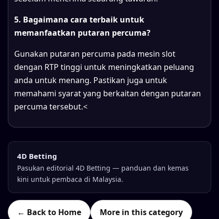
5. Bagaimana cara terbaik untuk
memanfaatkan putaran percuma?
Gunakan putaran percuma pada mesin slot
dengan RTP tinggi untuk meningkatkan peluang
anda untuk menang. Pastikan juga untuk
memahami syarat yang berkaitan dengan putaran
percuma tersebut.<
4D Betting
Pasukan editorial 4D Betting — panduan dan kemas
kini untuk pembaca di Malaysia.
← Back to Home
More in this category