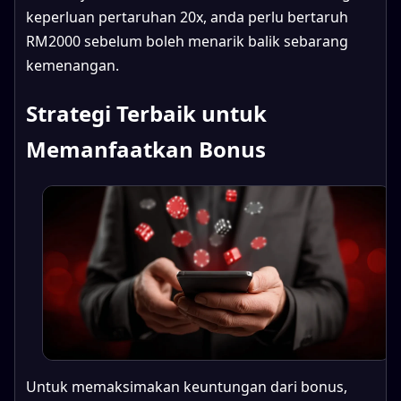
keperluan pertaruhan 20x, anda perlu bertaruh
RM2000 sebelum boleh menarik balik sebarang
kemenangan.
Strategi Terbaik untuk
Memanfaatkan Bonus
Untuk memaksimakan keuntungan dari bonus,