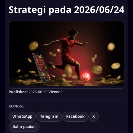
Strategi pada 2026/06/24
Published:
2026-06-29
·
Views:
0
KONGSI
WhatsApp
Telegram
Facebook
X
Salin pautan