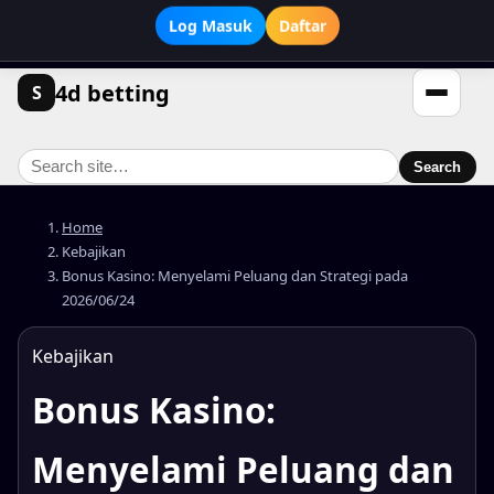
Log Masuk
Daftar
4d betting
S
Search
Search
Home
Kebajikan
Bonus Kasino: Menyelami Peluang dan Strategi pada
2026/06/24
Kebajikan
Bonus Kasino:
Menyelami Peluang dan