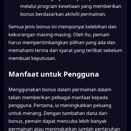
melalui program kesetiaan yang memberikan
bonus berdasarkan aktiviti permainan.
Semua jenis bonus ini mempunyai kelebihan dan
kekurangan masing-masing. Oleh itu, pemain
harus mempertimbangkan pilihan yang ada dan
memahami terma dan syarat yang terlibat sebelum
membuat keputusan.
Manfaat untuk Pengguna
Menggunakan bonus dalam permainan dalam
talian memberikan pelbagai manfaat kepada
pengguna. Pertama, ia meningkatkan peluang
untuk menang. Dengan tambahan dana dari
bonus, pemain dapat mencuba lebih banyak
permainan atau meningkatkan jumlah pertaruhan