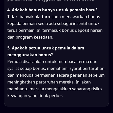
4. Adakah bonus hanya untuk pemain baru?
Tidak, banyak platform juga menawarkan bonus
kepada pemain sedia ada sebagai insentif untuk
terus bermain. Ini termasuk bonus deposit harian
dan program kesetiaan.
5. Apakah petua untuk pemula dalam
menggunakan bonus?
Pemula disarankan untuk membaca terma dan
syarat setiap bonus, memahami syarat pertaruhan,
dan mencuba permainan secara perlahan sebelum
meningkatkan pertaruhan mereka. Ini akan
membantu mereka mengelakkan sebarang risiko
kewangan yang tidak perlu.<