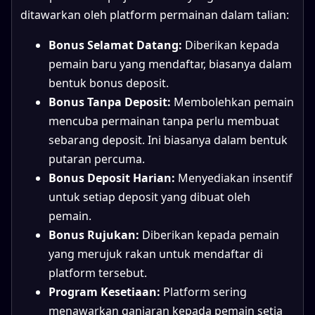
ditawarkan oleh platform permainan dalam talian:
Bonus Selamat Datang:
Diberikan kepada
pemain baru yang mendaftar, biasanya dalam
bentuk bonus deposit.
Bonus Tanpa Deposit:
Membolehkan pemain
mencuba permainan tanpa perlu membuat
sebarang deposit. Ini biasanya dalam bentuk
putaran percuma.
Bonus Deposit Harian:
Menyediakan insentif
untuk setiap deposit yang dibuat oleh
pemain.
Bonus Rujukan:
Diberikan kepada pemain
yang merujuk rakan untuk mendaftar di
platform tersebut.
Program Kesetiaan:
Platform sering
menawarkan ganjaran kepada pemain setia