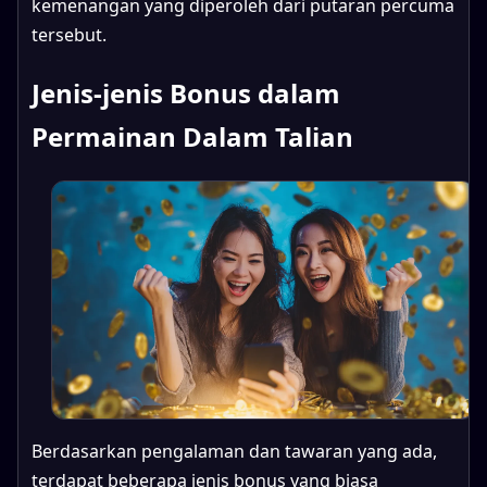
kemenangan yang diperoleh dari putaran percuma
tersebut.
Jenis-jenis Bonus dalam
Permainan Dalam Talian
Berdasarkan pengalaman dan tawaran yang ada,
terdapat beberapa jenis bonus yang biasa