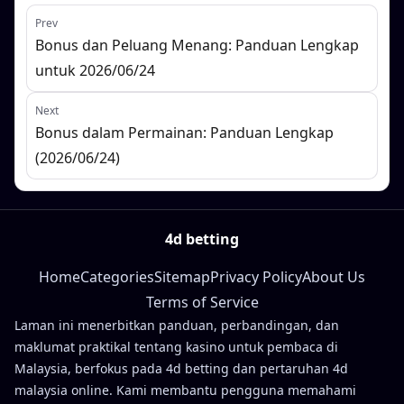
Prev
Bonus dan Peluang Menang: Panduan Lengkap
untuk 2026/06/24
Next
Bonus dalam Permainan: Panduan Lengkap
(2026/06/24)
4d betting
Home
Categories
Sitemap
Privacy Policy
About Us
Terms of Service
Laman ini menerbitkan panduan, perbandingan, dan
maklumat praktikal tentang kasino untuk pembaca di
Malaysia, berfokus pada 4d betting dan pertaruhan 4d
malaysia online. Kami membantu pengguna memahami