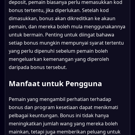
deposit, pemain biasanya perlu memasukkan kod
bonus tertentu, jika diperlukan. Setelah kod
dimasukkan, bonus akan dikreditkan ke akaun
pemain, dan mereka boleh mula menggunakannya
untuk bermain. Penting untuk diingat bahawa
setiap bonus mungkin mempunyai syarat tertentu
yang perlu dipenuhi sebelum pemain boleh
mengeluarkan kemenangan yang diperoleh
daripada bonus tersebut.
Manfaat untuk Pengguna
Pemain yang mengambil perhatian terhadap
bonus dan program kesetiaan dapat menikmati
pelbagai keuntungan. Bonus ini tidak hanya
meningkatkan jumlah wang yang mereka boleh
mainkan, tetapi juga memberikan peluang untuk