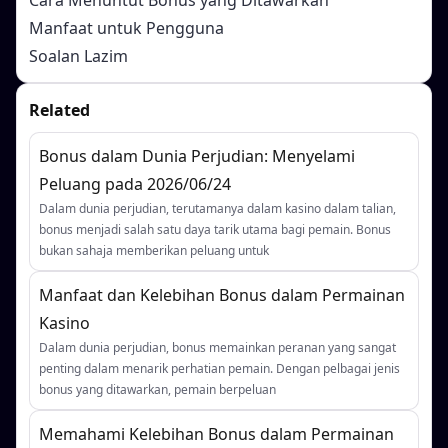
Cara Menuntut Bonus yang Ditawarkan
Manfaat untuk Pengguna
Soalan Lazim
Related
Bonus dalam Dunia Perjudian: Menyelami
Peluang pada 2026/06/24
Dalam dunia perjudian, terutamanya dalam kasino dalam talian,
bonus menjadi salah satu daya tarik utama bagi pemain. Bonus
bukan sahaja memberikan peluang untuk
Manfaat dan Kelebihan Bonus dalam Permainan
Kasino
Dalam dunia perjudian, bonus memainkan peranan yang sangat
penting dalam menarik perhatian pemain. Dengan pelbagai jenis
bonus yang ditawarkan, pemain berpeluan
Memahami Kelebihan Bonus dalam Permainan