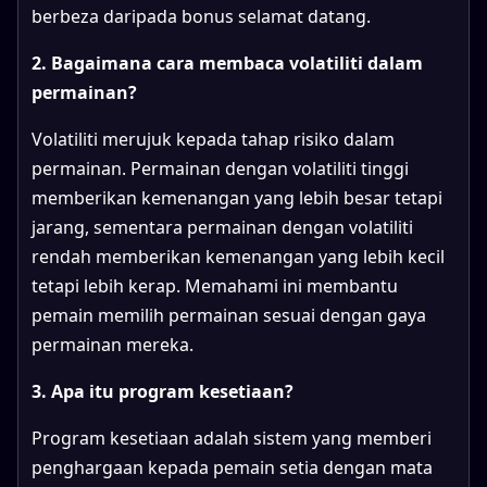
berbeza daripada bonus selamat datang.
2. Bagaimana cara membaca volatiliti dalam
permainan?
Volatiliti merujuk kepada tahap risiko dalam
permainan. Permainan dengan volatiliti tinggi
memberikan kemenangan yang lebih besar tetapi
jarang, sementara permainan dengan volatiliti
rendah memberikan kemenangan yang lebih kecil
tetapi lebih kerap. Memahami ini membantu
pemain memilih permainan sesuai dengan gaya
permainan mereka.
3. Apa itu program kesetiaan?
Program kesetiaan adalah sistem yang memberi
penghargaan kepada pemain setia dengan mata