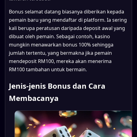
Bonus selamat datang biasanya diberikan kepada
pemain baru yang mendaftar di platform. Ia sering
kali berupa peratusan daripada deposit awal yang
dibuat oleh pemain. Sebagai contoh, kasino
mungkin menawarkan bonus 100% sehingga
jumlah tertentu, yang bermakna jika pemain
mendeposit RM100, mereka akan menerima
RM100 tambahan untuk bermain.
Jenis-jenis Bonus dan Cara
Membacanya