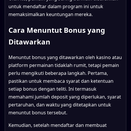
untuk mendaftar dalam program ini untuk
memaksimalkan keuntungan mereka.
Cara Menuntut Bonus yang
Ditawarkan
Menuntut bonus yang ditawarkan oleh kasino atau
platform permainan tidaklah rumit, tetapi pemain
perlu mengikuti beberapa langkah. Pertama,
pastikan untuk membaca syarat dan ketentuan
setiap bonus dengan teliti. Ini termasuk
memahami jumlah deposit yang diperlukan, syarat
pertaruhan, dan waktu yang ditetapkan untuk
menuntut bonus tersebut.
Kemudian, setelah mendaftar dan membuat