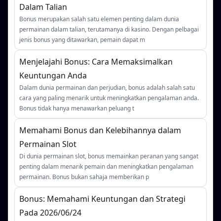
Dalam Talian
Bonus merupakan salah satu elemen penting dalam dunia
permainan dalam talian, terutamanya di kasino. Dengan pelbagai
jenis bonus yang ditawarkan, pemain dapat m
Menjelajahi Bonus: Cara Memaksimalkan
Keuntungan Anda
Dalam dunia permainan dan perjudian, bonus adalah salah satu
cara yang paling menarik untuk meningkatkan pengalaman anda.
Bonus tidak hanya menawarkan peluang t
Memahami Bonus dan Kelebihannya dalam
Permainan Slot
Di dunia permainan slot, bonus memainkan peranan yang sangat
penting dalam menarik pemain dan meningkatkan pengalaman
permainan. Bonus bukan sahaja memberikan p
Bonus: Memahami Keuntungan dan Strategi
Pada 2026/06/24