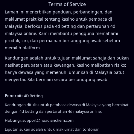
Terms of Service
Laman ini menerbitkan panduan, perbandingan, dan
maklumat praktikal tentang kasino untuk pembaca di
Malaysia, berfokus pada 4d betting dan pertaruhan 4d
malaysia online. Kami membantu pengguna memahami
produk, ciri, dan permainan bertanggungjawab sebelum
memilih platform.
Kandungan adalah untuk tujuan maklumat sahaja dan bukan
nasihat perubatan atau kewangan. kasino melibatkan risiko;
hanya dewasa yang memenuhi umur sah di Malaysia patut
menyertai. Sila bermain secara bertanggungjawab.
Penerbit:
4D Betting
Kandungan ditulis untuk pembaca dewasa di Malaysia yang berminat
dengan 4d betting dan pertaruhan 4d malaysia online.
Hubungi:
support@huadianchem.com
Liputan sukan adalah untuk maklumat dan tontonan