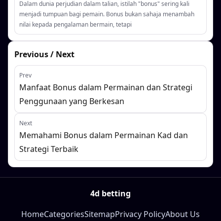
Dalam dunia perjudian dalam talian, istilah "bonus" sering kali
menjadi tumpuan bagi pemain. Bonus bukan sahaja menambah
nilai kepada pengalaman bermain, tetapi
Previous / Next
Prev
Manfaat Bonus dalam Permainan dan Strategi
Penggunaan yang Berkesan
Next
Memahami Bonus dalam Permainan Kad dan
Strategi Terbaik
4d betting
Home
Categories
Sitemap
Privacy Policy
About Us