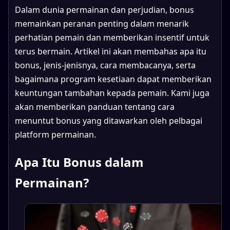
Dalam dunia permainan dan perjudian, bonus
memainkan peranan penting dalam menarik
perhatian pemain dan memberikan insentif untuk
terus bermain. Artikel ini akan membahas apa itu
bonus, jenis-jenisnya, cara membacanya, serta
bagaimana program kesetiaan dapat memberikan
keuntungan tambahan kepada pemain. Kami juga
akan memberikan panduan tentang cara
menuntut bonus yang ditawarkan oleh pelbagai
platform permainan.
Apa Itu Bonus dalam
Permainan?