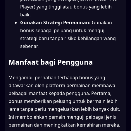
Player) yang tinggi atau bonus yang lebih
baik.
Gunakan Strategi Permainan:
Gunakan
bonus sebagai peluang untuk menguji
strategi baru tanpa risiko kehilangan wang
sebenar.
Manfaat bagi Pengguna
Mengambil perhatian terhadap bonus yang
ditawarkan oleh platform permainan membawa
pelbagai manfaat kepada pengguna. Pertama,
bonus memberikan peluang untuk bermain lebih
lama tanpa perlu mengeluarkan lebih banyak duit.
Ini membolehkan pemain menguji pelbagai jenis
permainan dan meningkatkan kemahiran mereka.