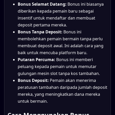
Bonus Selamat Datang:
Bonus ini biasanya
diberikan kepada pemain baru sebagai
insentif untuk mendaftar dan membuat
deposit pertama mereka.
Bonus Tanpa Deposit:
Bonus ini
membolehkan pemain bermain tanpa perlu
membuat deposit awal. Ini adalah cara yang
baik untuk mencuba platform baru.
Putaran Percuma:
Bonus ini memberi
peluang kepada pemain untuk memutar
gulungan mesin slot tanpa kos tambahan.
Bonus Deposit:
Pemain akan menerima
peratusan tambahan daripada jumlah deposit
mereka, yang meningkatkan dana mereka
untuk bermain.
Cara Menggunakan Bonus