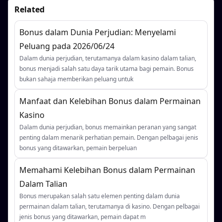
Related
Bonus dalam Dunia Perjudian: Menyelami
Peluang pada 2026/06/24
Dalam dunia perjudian, terutamanya dalam kasino dalam talian,
bonus menjadi salah satu daya tarik utama bagi pemain. Bonus
bukan sahaja memberikan peluang untuk
Manfaat dan Kelebihan Bonus dalam Permainan
Kasino
Dalam dunia perjudian, bonus memainkan peranan yang sangat
penting dalam menarik perhatian pemain. Dengan pelbagai jenis
bonus yang ditawarkan, pemain berpeluan
Memahami Kelebihan Bonus dalam Permainan
Dalam Talian
Bonus merupakan salah satu elemen penting dalam dunia
permainan dalam talian, terutamanya di kasino. Dengan pelbagai
jenis bonus yang ditawarkan, pemain dapat m