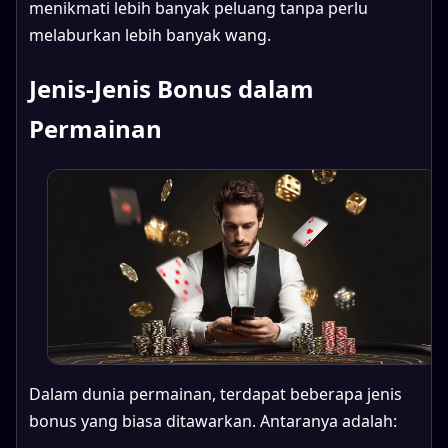
menikmati lebih banyak peluang tanpa perlu
melaburkan lebih banyak wang.
Jenis-Jenis Bonus dalam
Permainan
Dalam dunia permainan, terdapat beberapa jenis
bonus yang biasa ditawarkan. Antaranya adalah: