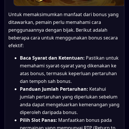
Untuk memaksimumkan manfaat dari bonus yang
ditawarkan, pemain perlu memahami cara
penggunaannya dengan bijak. Berikut adalah
beberapa cara untuk menggunakan bonus secara
efektif:
Baca Syarat dan Ketentuan:
Pastikan untuk
memahami syarat-syarat yang dikenakan ke
atas bonus, termasuk keperluan pertaruhan
dan tempoh sah bonus.
Panduan Jumlah Pertaruhan:
Ketahui
jumlah pertaruhan yang diperlukan sebelum
anda dapat mengeluarkan kemenangan yang
diperoleh daripada bonus.
Pilih Slot Panas:
Manfaatkan bonus pada
permainan yang mempunyai RTP (Return to