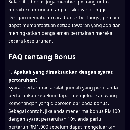
Selain itu, bonus juga memberi peluang untuk
meraih keuntungan tanpa risiko yang tinggi.
Dengan memahami cara bonus berfungsi, pemain
dapat memanfaatkan setiap tawaran yang ada dan
meningkatkan pengalaman permainan mereka
secara keseluruhan.
FAQ tentang Bonus
1. Apakah yang dimaksudkan dengan syarat
pertaruhan?
Syarat pertaruhan adalah jumlah yang perlu anda
pertaruhkan sebelum dapat mengeluarkan wang
kemenangan yang diperoleh daripada bonus.
Sebagai contoh, jika anda menerima bonus RM100
dengan syarat pertaruhan 10x, anda perlu
bertaruh RM1,000 sebelum dapat mengeluarkan