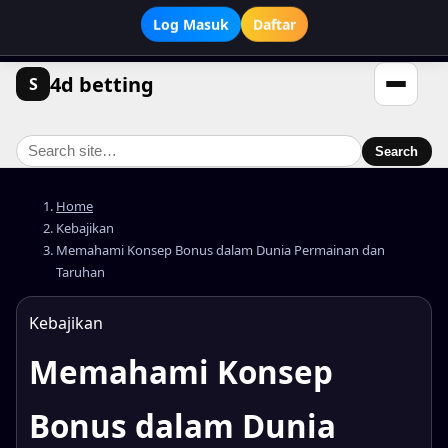
Log Masuk
Daftar
4d betting
S
Search
Search
Home
Kebajikan
Memahami Konsep Bonus dalam Dunia Permainan dan
Taruhan
Kebajikan
Memahami Konsep
Bonus dalam Dunia