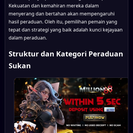
Kekuatan dan kemahiran mereka dalam
menyerang dan bertahan akan mempengaruhi
hasil peraduan. Oleh itu, pemilihan pemain yang
tepat dan strategi yang baik adalah kunci kejayaan
dalam peraduan.
Struktur dan Kategori Peraduan
Sukan