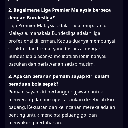
2. Bagaimana Liga Premier Malaysia berbeza
dengan Bundesliga?
Liga Premier Malaysia adalah liga tempatan di
Malaysia, manakala Bundesliga adalah liga
profesional di Jerman. Kedua-duanya mempunyai
struktur dan format yang berbeza, dengan
Bundesliga biasanya melibatkan lebih banyak
pasukan dan perlawanan setiap musim.
3. Apakah peranan pemain sayap kiri dalam
peraduan bola sepak?
Pemain sayap kiri bertanggungjawab untuk
menyerang dan mempertahankan di sebelah kiri
padang. Kekuatan dan kelincahan mereka adalah
penting untuk mencipta peluang gol dan
menyokong pertahanan.