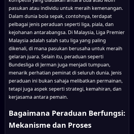
kompetisi yang diadakan antara dua atau lebih
pasukan atau individu untuk meraih kemenangan.
Dalam dunia bola sepak, contohnya, terdapat
pelbagai jenis peraduan seperti liga, piala, dan
kejohanan antarabangsa. Di Malaysia, Liga Premier
Malaysia adalah salah satu liga yang paling
dikenali, di mana pasukan berusaha untuk meraih
gelaran juara. Selain itu, peraduan seperti
Bundesliga di Jerman juga menjadi tumpuan,
menarik perhatian peminat di seluruh dunia. Jenis
peraduan ini bukan sahaja melibatkan permainan,
tetapi juga aspek seperti strategi, kemahiran, dan
kerjasama antara pemain.
Bagaimana Peraduan Berfungsi:
Mekanisme dan Proses