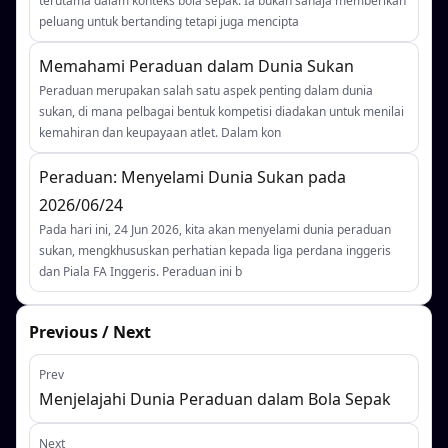
terutama dalam konteks bola sepak. Ia bukan sahaja memberikan
peluang untuk bertanding tetapi juga mencipta
Memahami Peraduan dalam Dunia Sukan
Peraduan merupakan salah satu aspek penting dalam dunia
sukan, di mana pelbagai bentuk kompetisi diadakan untuk menilai
kemahiran dan keupayaan atlet. Dalam kon
Peraduan: Menyelami Dunia Sukan pada
2026/06/24
Pada hari ini, 24 Jun 2026, kita akan menyelami dunia peraduan
sukan, mengkhususkan perhatian kepada liga perdana inggeris
dan Piala FA Inggeris. Peraduan ini b
Previous / Next
Prev
Menjelajahi Dunia Peraduan dalam Bola Sepak
Next