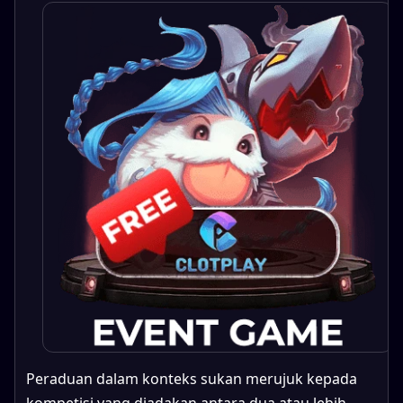
Peraduan dalam konteks sukan merujuk kepada