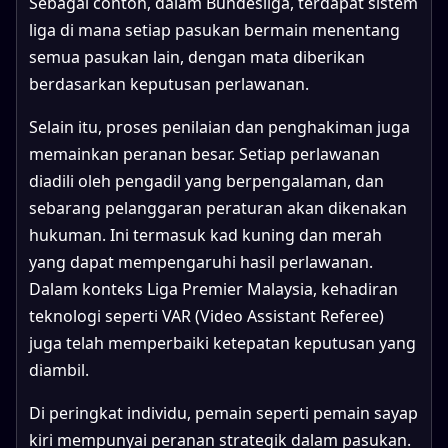
Sebagai contoh, dalam Bundesliga, terdapat sistem
liga di mana setiap pasukan bermain menentang
semua pasukan lain, dengan mata diberikan
berdasarkan keputusan perlawanan.
Selain itu, proses penilaian dan penghakiman juga
memainkan peranan besar. Setiap perlawanan
diadili oleh pengadil yang berpengalaman, dan
sebarang pelanggaran peraturan akan dikenakan
hukuman. Ini termasuk kad kuning dan merah
yang dapat mempengaruhi hasil perlawanan.
Dalam konteks Liga Premier Malaysia, kehadiran
teknologi seperti VAR (Video Assistant Referee)
juga telah memperbaiki ketepatan keputusan yang
diambil.
Di peringkat individu, pemain seperti pemain sayap
kiri mempunyai peranan strategik dalam pasukan.