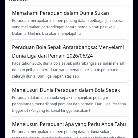
Memahami Peraduan dalam Dunia Sukan
Peraduan merupakan elemen penting dalam pelbagai jenis sukan
yang melibatkan pertandingan antara pemain atau pasukan.
Dalam artikel ini, kita akan menjelajahi a
Peraduan Bola Sepak Antarabangsa: Menyelami
Dunia Liga dan Pemain 2026/06/24
Pada tahun 2026, dunia bola sepak antarabangsa semakin meriah
dengan pelbagai peraduan yang menarik perhatian peminat di
seluruh dunia. Dari liga papan atas sep
Menelusuri Dunia Peraduan dalam Bola Sepak
Peraduan dalam dunia bola sepak menjanjikan pelbagai
pengalaman menarik bagi peminat dan pemain. Dari Liga Perdana
Inggeris (EPL) yang terkenal hingga pasukan t
Menelusuri Peraduan: Apa yang Perlu Anda Tahu
Peraduan merupakan elemen penting dalam dunia sukan,