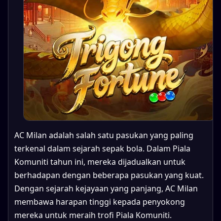
AC Milan adalah salah satu pasukan yang paling
terkenal dalam sejarah sepak bola. Dalam Piala
Komuniti tahun ini, mereka dijadualkan untuk
berhadapan dengan beberapa pasukan yang kuat.
Dengan sejarah kejayaan yang panjang, AC Milan
membawa harapan tinggi kepada penyokong
mereka untuk meraih trofi Piala Komuniti.