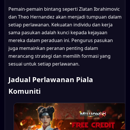
Pemain-pemain bintang seperti Zlatan Ibrahimovic
dan Theo Hernandez akan menjadi tumpuan dalam
setiap perlawanan. Kekuatan individu dan kerja
sama pasukan adalah kunci kepada kejayaan
mereka dalam peraduan ini. Pengurus pasukan
juga memainkan peranan penting dalam
merancang strategi dan memilih formasi yang
sesuai untuk setiap perlawanan.
Jadual Perlawanan Piala
Komuniti