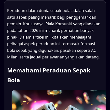
Peraduan dalam dunia sepak bola adalah salah
satu aspek paling menarik bagi penggemar dan
pemain. Khususnya, Piala Komuniti yang diadakan
pada tahun 2026 ini menarik perhatian banyak
pihak. Dalam artikel ini, kita akan menjelajahi
pelbagai aspek peraduan ini, termasuk formasi
bola sepak yang digunakan, pasukan seperti AC
Milan, serta jadual perlawanan yang akan datang.
Memahami Peraduan Sepak
Bola