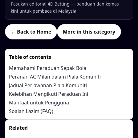
Pasukan editorial 4D Betting — panduan dan kemas
kini untuk pembaca di Malaysia.
← Back to Home
More in this category
Table of contents
Memahami Peraduan Sepak Bola
Peranan AC Milan dalam Piala Komuniti
Jadual Perlawanan Piala Komuniti
Kelebihan Mengikuti Peraduan Ini
Manfaat untuk Pengguna
Soalan Lazim (FAQ)
Related