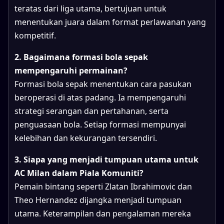
teratas dari liga utama, bertujuan untuk
menentukan juara dalam format perlawanan yang
kompetitif.
2. Bagaimana formasi bola sepak
mempengaruhi permainan?
Formasi bola sepak menentukan cara pasukan
beroperasi di atas padang. Ia mempengaruhi
strategi serangan dan pertahanan, serta
penguasaan bola. Setiap formasi mempunyai
kelebihan dan kekurangan tersendiri.
3. Siapa yang menjadi tumpuan utama untuk
AC Milan dalam Piala Komuniti?
Pemain bintang seperti Zlatan Ibrahimovic dan
Theo Hernandez dijangka menjadi tumpuan
utama. Keterampilan dan pengalaman mereka