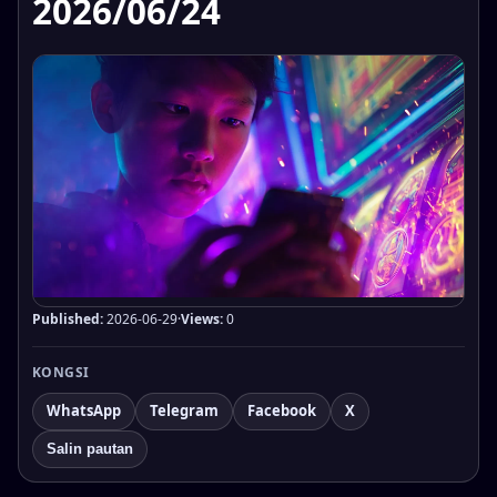
2026/06/24
Published:
2026-06-29
·
Views:
0
KONGSI
WhatsApp
Telegram
Facebook
X
Salin pautan