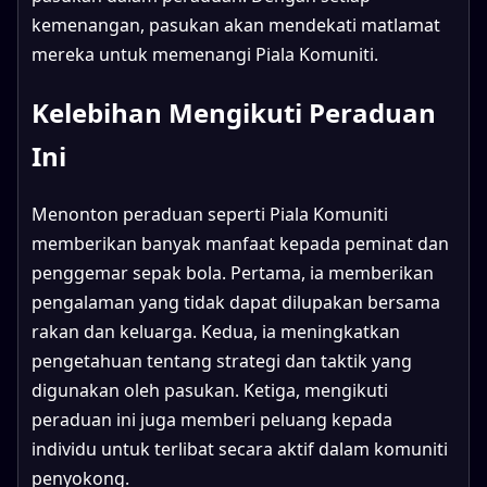
kemenangan, pasukan akan mendekati matlamat
mereka untuk memenangi Piala Komuniti.
Kelebihan Mengikuti Peraduan
Ini
Menonton peraduan seperti Piala Komuniti
memberikan banyak manfaat kepada peminat dan
penggemar sepak bola. Pertama, ia memberikan
pengalaman yang tidak dapat dilupakan bersama
rakan dan keluarga. Kedua, ia meningkatkan
pengetahuan tentang strategi dan taktik yang
digunakan oleh pasukan. Ketiga, mengikuti
peraduan ini juga memberi peluang kepada
individu untuk terlibat secara aktif dalam komuniti
penyokong.