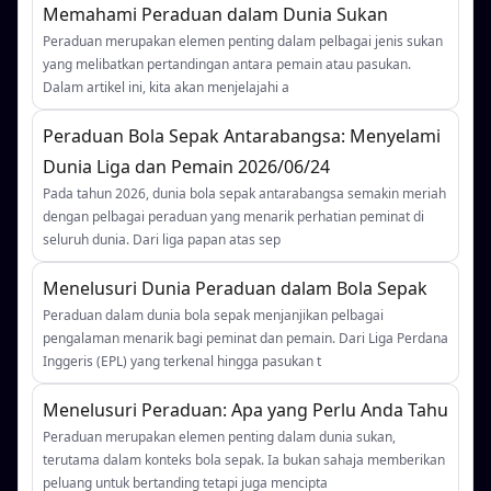
Memahami Peraduan dalam Dunia Sukan
Peraduan merupakan elemen penting dalam pelbagai jenis sukan
yang melibatkan pertandingan antara pemain atau pasukan.
Dalam artikel ini, kita akan menjelajahi a
Peraduan Bola Sepak Antarabangsa: Menyelami
Dunia Liga dan Pemain 2026/06/24
Pada tahun 2026, dunia bola sepak antarabangsa semakin meriah
dengan pelbagai peraduan yang menarik perhatian peminat di
seluruh dunia. Dari liga papan atas sep
Menelusuri Dunia Peraduan dalam Bola Sepak
Peraduan dalam dunia bola sepak menjanjikan pelbagai
pengalaman menarik bagi peminat dan pemain. Dari Liga Perdana
Inggeris (EPL) yang terkenal hingga pasukan t
Menelusuri Peraduan: Apa yang Perlu Anda Tahu
Peraduan merupakan elemen penting dalam dunia sukan,
terutama dalam konteks bola sepak. Ia bukan sahaja memberikan
peluang untuk bertanding tetapi juga mencipta