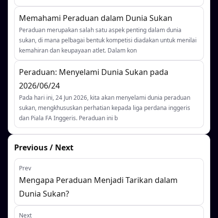
Memahami Peraduan dalam Dunia Sukan
Peraduan merupakan salah satu aspek penting dalam dunia
sukan, di mana pelbagai bentuk kompetisi diadakan untuk menilai
kemahiran dan keupayaan atlet. Dalam kon
Peraduan: Menyelami Dunia Sukan pada
2026/06/24
Pada hari ini, 24 Jun 2026, kita akan menyelami dunia peraduan
sukan, mengkhususkan perhatian kepada liga perdana inggeris
dan Piala FA Inggeris. Peraduan ini b
Previous / Next
Prev
Mengapa Peraduan Menjadi Tarikan dalam
Dunia Sukan?
Next