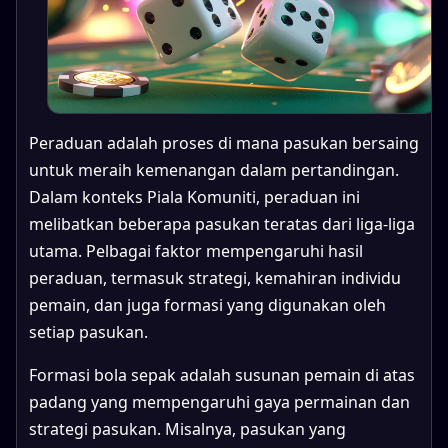
Peraduan adalah proses di mana pasukan bersaing
untuk meraih kemenangan dalam pertandingan.
Dalam konteks Piala Komuniti, peraduan ini
melibatkan beberapa pasukan teratas dari liga-liga
utama. Pelbagai faktor mempengaruhi hasil
peraduan, termasuk strategi, kemahiran individu
pemain, dan juga formasi yang digunakan oleh
setiap pasukan.
Formasi bola sepak adalah susunan pemain di atas
padang yang mempengaruhi gaya permainan dan
strategi pasukan. Misalnya, pasukan yang