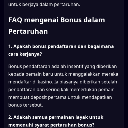
untuk berjaya dalam pertaruhan.
FAQ mengenai Bonus dalam
Pertaruhan
1. Apakah bonus pendaftaran dan bagaimana
cara kerjanya?
Bonus pendaftaran adalah insentif yang diberikan
kepada pemain baru untuk menggalakkan mereka
mendaftar di kasino. Ia biasanya diberikan setelah
pendaftaran dan sering kali memerlukan pemain
membuat deposit pertama untuk mendapatkan
bonus tersebut.
2. Adakah semua permainan layak untuk
memenuhi syarat pertaruhan bonus?