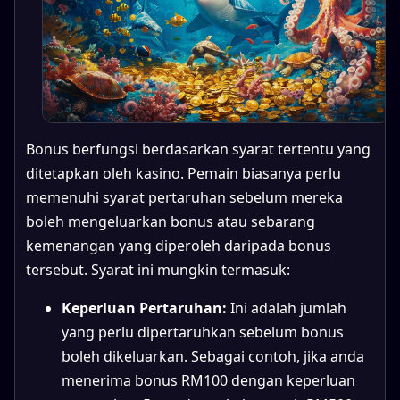
Bonus berfungsi berdasarkan syarat tertentu yang
ditetapkan oleh kasino. Pemain biasanya perlu
memenuhi syarat pertaruhan sebelum mereka
boleh mengeluarkan bonus atau sebarang
kemenangan yang diperoleh daripada bonus
tersebut. Syarat ini mungkin termasuk:
Keperluan Pertaruhan:
Ini adalah jumlah
yang perlu dipertaruhkan sebelum bonus
boleh dikeluarkan. Sebagai contoh, jika anda
menerima bonus RM100 dengan keperluan