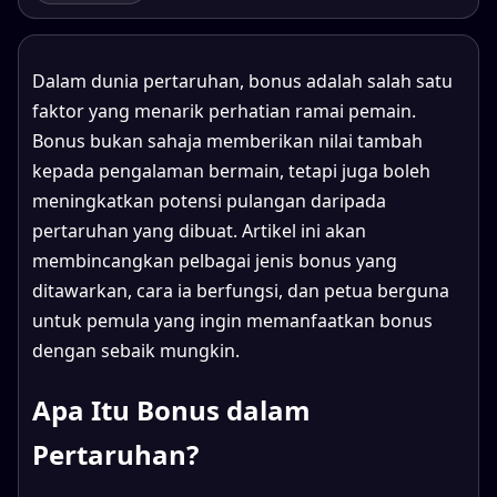
Dalam dunia pertaruhan, bonus adalah salah satu
faktor yang menarik perhatian ramai pemain.
Bonus bukan sahaja memberikan nilai tambah
kepada pengalaman bermain, tetapi juga boleh
meningkatkan potensi pulangan daripada
pertaruhan yang dibuat. Artikel ini akan
membincangkan pelbagai jenis bonus yang
ditawarkan, cara ia berfungsi, dan petua berguna
untuk pemula yang ingin memanfaatkan bonus
dengan sebaik mungkin.
Apa Itu Bonus dalam
Pertaruhan?