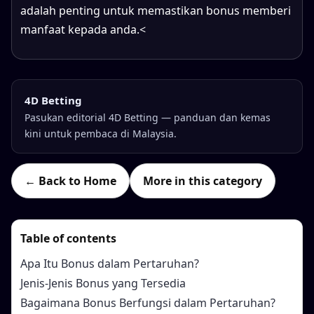
adalah penting untuk memastikan bonus memberi
manfaat kepada anda.<
4D Betting
Pasukan editorial 4D Betting — panduan dan kemas
kini untuk pembaca di Malaysia.
← Back to Home
More in this category
Table of contents
Apa Itu Bonus dalam Pertaruhan?
Jenis-Jenis Bonus yang Tersedia
Bagaimana Bonus Berfungsi dalam Pertaruhan?