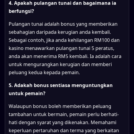
4. Apakah pulangan tunai dan bagaimana ia
berfungsi?
Pulangan tunai adalah bonus yang memberikan
sebahagian daripada kerugian anda kembali.
Sebagai contoh, jika anda kehilangan RM100 dan
kasino menawarkan pulangan tunai 5 peratus,
anda akan menerima RM5 kembali. Ia adalah cara
untuk mengurangkan kerugian dan memberi
peluang kedua kepada pemain.
5. Adakah bonus sentiasa menguntungkan
untuk pemain?
Walaupun bonus boleh memberikan peluang
tambahan untuk bermain, pemain perlu berhati-
hati dengan syarat yang dikenakan. Memahami
keperluan pertaruhan dan terma yang berkaitan