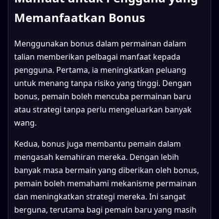
Memanfaatkan Bonus
Menggunakan bonus dalam permainan dalam
talian memberikan pelbagai manfaat kepada
pengguna. Pertama, ia meningkatkan peluang
untuk menang tanpa risiko yang tinggi. Dengan
bonus, pemain boleh mencuba permainan baru
atau strategi tanpa perlu mengeluarkan banyak
wang.
Kedua, bonus juga membantu pemain dalam
mengasah kemahiran mereka. Dengan lebih
banyak masa bermain yang diberikan oleh bonus,
pemain boleh memahami mekanisme permainan
dan meningkatkan strategi mereka. Ini sangat
berguna, terutama bagi pemain baru yang masih