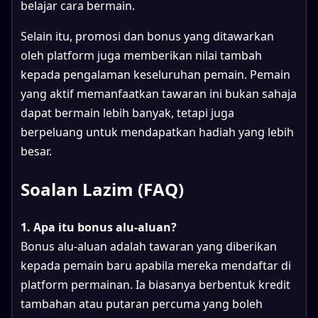
belajar cara bermain.
Selain itu, promosi dan bonus yang ditawarkan
oleh platform juga memberikan nilai tambah
kepada pengalaman keseluruhan pemain. Pemain
yang aktif memanfaatkan tawaran ini bukan sahaja
dapat bermain lebih banyak, tetapi juga
berpeluang untuk mendapatkan hadiah yang lebih
besar.
Soalan Lazim (FAQ)
1. Apa itu bonus alu-aluan?
Bonus alu-aluan adalah tawaran yang diberikan
kepada pemain baru apabila mereka mendaftar di
platform permainan. Ia biasanya berbentuk kredit
tambahan atau putaran percuma yang boleh