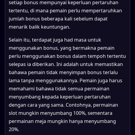
setiap bonus mempunyai keperluan pertaruhan
tertentu, di mana pemain perlu mempertaruhkan
jumlah bonus beberapa kali sebelum dapat
menarik balik keuntungan.
Selain itu, terdapat juga had masa untuk
menggunakan bonus, yang bermakna pemain
perlu menggunakan bonus dalam tempoh tertentu
selepas ia diberikan. Ini adalah untuk memastikan
bahawa pemain tidak menyimpan bonus terlalu
lama tanpa menggunakannya. Pemain juga harus
memahami bahawa tidak semua permainan
menyumbang kepada keperluan pertaruhan
dengan cara yang sama. Contohnya, permainan
slot mungkin menyumbang 100%, sementara
permainan meja mungkin hanya menyumbang
20%.