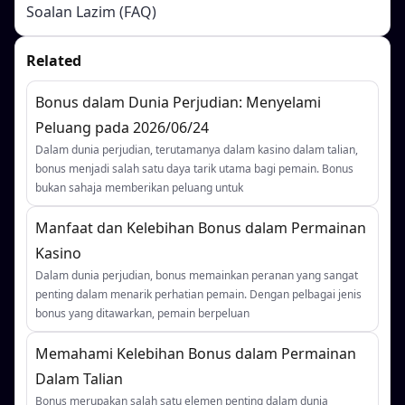
Soalan Lazim (FAQ)
Related
Bonus dalam Dunia Perjudian: Menyelami
Peluang pada 2026/06/24
Dalam dunia perjudian, terutamanya dalam kasino dalam talian,
bonus menjadi salah satu daya tarik utama bagi pemain. Bonus
bukan sahaja memberikan peluang untuk
Manfaat dan Kelebihan Bonus dalam Permainan
Kasino
Dalam dunia perjudian, bonus memainkan peranan yang sangat
penting dalam menarik perhatian pemain. Dengan pelbagai jenis
bonus yang ditawarkan, pemain berpeluan
Memahami Kelebihan Bonus dalam Permainan
Dalam Talian
Bonus merupakan salah satu elemen penting dalam dunia