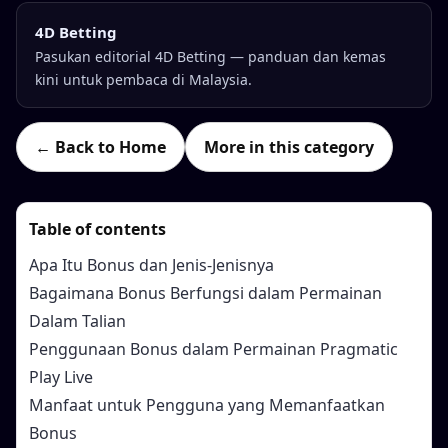
4D Betting
Pasukan editorial 4D Betting — panduan dan kemas
kini untuk pembaca di Malaysia.
← Back to Home
More in this category
Table of contents
Apa Itu Bonus dan Jenis-Jenisnya
Bagaimana Bonus Berfungsi dalam Permainan
Dalam Talian
Penggunaan Bonus dalam Permainan Pragmatic
Play Live
Manfaat untuk Pengguna yang Memanfaatkan
Bonus