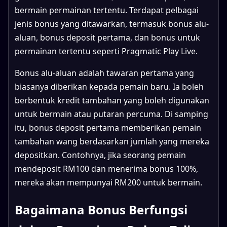
bermain permainan tertentu. Terdapat pelbagai
jenis bonus yang ditawarkan, termasuk bonus alu-
aluan, bonus deposit pertama, dan bonus untuk
permainan tertentu seperti Pragmatic Play Live.
Bonus alu-aluan adalah tawaran pertama yang
biasanya diberikan kepada pemain baru. Ia boleh
berbentuk kredit tambahan yang boleh digunakan
untuk bermain atau putaran percuma. Di samping
itu, bonus deposit pertama memberikan pemain
tambahan wang berdasarkan jumlah yang mereka
depositkan. Contohnya, jika seorang pemain
mendeposit RM100 dan menerima bonus 100%,
mereka akan mempunyai RM200 untuk bermain.
Bagaimana Bonus Berfungsi