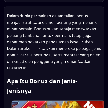
Dalam dunia permainan dalam talian, bonus
menjadi salah satu elemen penting yang menarik
minat pemain. Bonus bukan sahaja menawarkan
peluang tambahan untuk bermain, tetapi juga
dapat meningkatkan pengalaman keseluruhan.
Dalam artikel ini, kita akan meneroka pelbagai jenis
bonus, cara ia berfungsi, serta manfaat yang boleh
dinikmati oleh pengguna yang memanfaatkan
tawaran ini.
Apa Itu Bonus dan Jenis-
Jenisnya