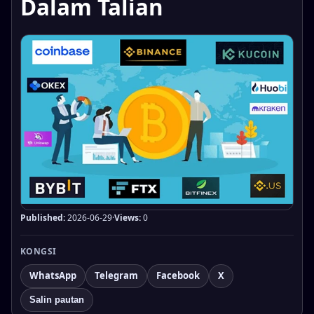
Dalam Talian
Published:
2026-06-29
·
Views:
0
KONGSI
WhatsApp
Telegram
Facebook
X
Salin pautan