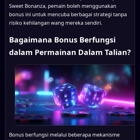
Sweet Bonanza, pemain boleh menggunakan
bonus ini untuk mencuba berbagai strategi tanpa
risiko kehilangan wang mereka sendiri.
Bagaimana Bonus Berfungsi
dalam Permainan Dalam Talian?
Bonus berfungsi melalui beberapa mekanisme