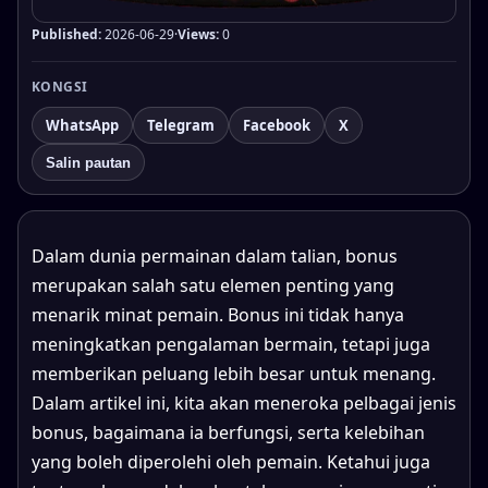
Published:
2026-06-29
·
Views:
0
KONGSI
WhatsApp
Telegram
Facebook
X
Salin pautan
Dalam dunia permainan dalam talian, bonus
merupakan salah satu elemen penting yang
menarik minat pemain. Bonus ini tidak hanya
meningkatkan pengalaman bermain, tetapi juga
memberikan peluang lebih besar untuk menang.
Dalam artikel ini, kita akan meneroka pelbagai jenis
bonus, bagaimana ia berfungsi, serta kelebihan
yang boleh diperolehi oleh pemain. Ketahui juga