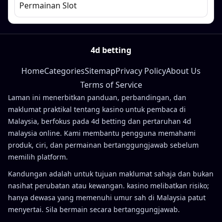
Permainan Slot
4d betting
Home
Categories
Sitemap
Privacy Policy
About Us
Terms of Service
Laman ini menerbitkan panduan, perbandingan, dan
maklumat praktikal tentang kasino untuk pembaca di
Malaysia, berfokus pada 4d betting dan pertaruhan 4d
malaysia online. Kami membantu pengguna memahami
produk, ciri, dan permainan bertanggungjawab sebelum
memilih platform.
Kandungan adalah untuk tujuan maklumat sahaja dan bukan
nasihat perubatan atau kewangan. kasino melibatkan risiko;
hanya dewasa yang memenuhi umur sah di Malaysia patut
menyertai. Sila bermain secara bertanggungjawab.