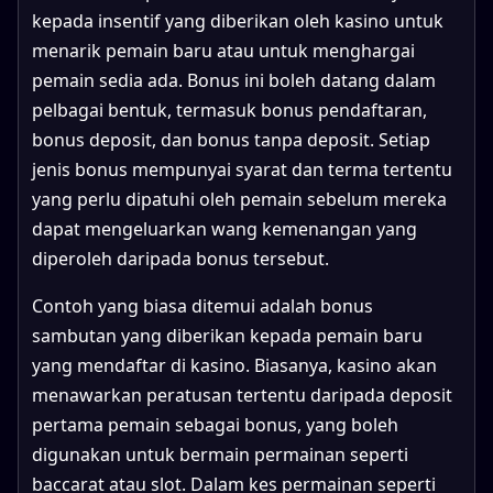
kepada insentif yang diberikan oleh kasino untuk
menarik pemain baru atau untuk menghargai
pemain sedia ada. Bonus ini boleh datang dalam
pelbagai bentuk, termasuk bonus pendaftaran,
bonus deposit, dan bonus tanpa deposit. Setiap
jenis bonus mempunyai syarat dan terma tertentu
yang perlu dipatuhi oleh pemain sebelum mereka
dapat mengeluarkan wang kemenangan yang
diperoleh daripada bonus tersebut.
Contoh yang biasa ditemui adalah bonus
sambutan yang diberikan kepada pemain baru
yang mendaftar di kasino. Biasanya, kasino akan
menawarkan peratusan tertentu daripada deposit
pertama pemain sebagai bonus, yang boleh
digunakan untuk bermain permainan seperti
baccarat atau slot. Dalam kes permainan seperti