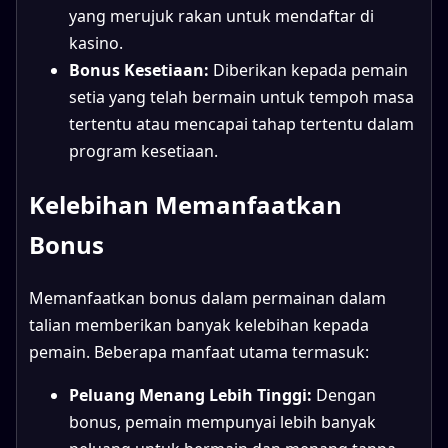
yang merujuk rakan untuk mendaftar di
kasino.
Bonus Kesetiaan:
Diberikan kepada pemain
setia yang telah bermain untuk tempoh masa
tertentu atau mencapai tahap tertentu dalam
program kesetiaan.
Kelebihan Memanfaatkan
Bonus
Memanfaatkan bonus dalam permainan dalam
talian memberikan banyak kelebihan kepada
pemain. Beberapa manfaat utama termasuk:
Peluang Menang Lebih Tinggi:
Dengan
bonus, pemain mempunyai lebih banyak