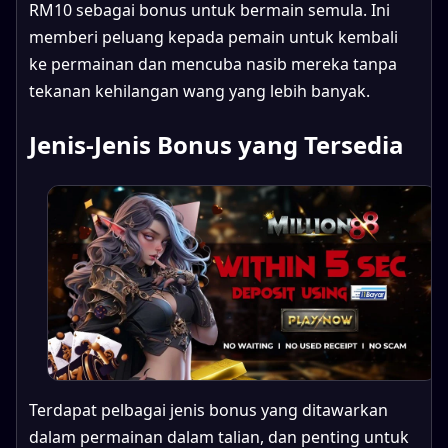
RM10 sebagai bonus untuk bermain semula. Ini
memberi peluang kepada pemain untuk kembali
ke permainan dan mencuba nasib mereka tanpa
tekanan kehilangan wang yang lebih banyak.
Jenis-Jenis Bonus yang Tersedia
Terdapat pelbagai jenis bonus yang ditawarkan
dalam permainan dalam talian, dan penting untuk