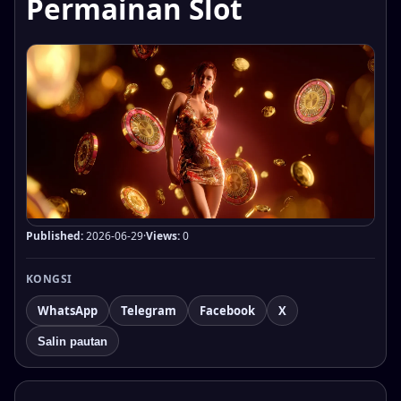
Permainan Slot
Published:
2026-06-29
·
Views:
0
KONGSI
WhatsApp
Telegram
Facebook
X
Salin pautan