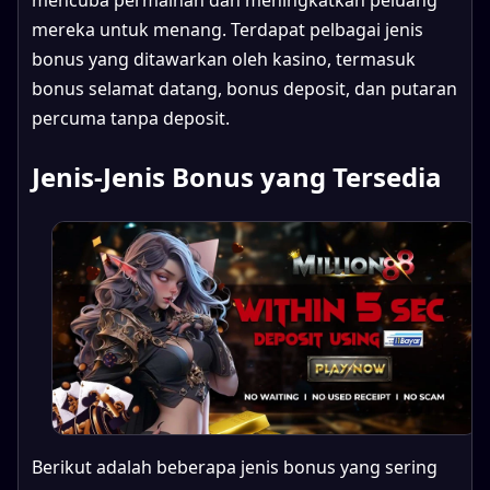
mencuba permainan dan meningkatkan peluang
mereka untuk menang. Terdapat pelbagai jenis
bonus yang ditawarkan oleh kasino, termasuk
bonus selamat datang, bonus deposit, dan putaran
percuma tanpa deposit.
Jenis-Jenis Bonus yang Tersedia
Berikut adalah beberapa jenis bonus yang sering