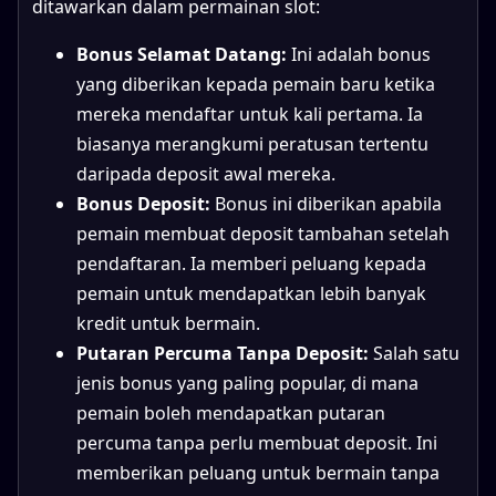
ditawarkan dalam permainan slot:
Bonus Selamat Datang:
Ini adalah bonus
yang diberikan kepada pemain baru ketika
mereka mendaftar untuk kali pertama. Ia
biasanya merangkumi peratusan tertentu
daripada deposit awal mereka.
Bonus Deposit:
Bonus ini diberikan apabila
pemain membuat deposit tambahan setelah
pendaftaran. Ia memberi peluang kepada
pemain untuk mendapatkan lebih banyak
kredit untuk bermain.
Putaran Percuma Tanpa Deposit:
Salah satu
jenis bonus yang paling popular, di mana
pemain boleh mendapatkan putaran
percuma tanpa perlu membuat deposit. Ini
memberikan peluang untuk bermain tanpa