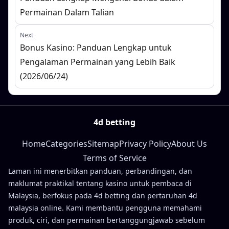
Permainan Dalam Talian
Next
Bonus Kasino: Panduan Lengkap untuk
Pengalaman Permainan yang Lebih Baik
(2026/06/24)
4d betting
Home
Categories
Sitemap
Privacy Policy
About Us
Terms of Service
Laman ini menerbitkan panduan, perbandingan, dan
maklumat praktikal tentang kasino untuk pembaca di
Malaysia, berfokus pada 4d betting dan pertaruhan 4d
malaysia online. Kami membantu pengguna memahami
produk, ciri, dan permainan bertanggungjawab sebelum