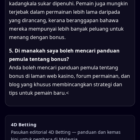
kadangkala sukar dipenuhi. Pemain juga mungkin
terjebak dalam permainan lebih lama daripada
yang dirancang, kerana beranggapan bahawa
mereka mempunyai lebih banyak peluang untuk
menang dengan bonus.
5. Di manakah saya boleh mencari panduan
pemula tentang bonus?
Anda boleh mencari panduan pemula tentang
bonus di laman web kasino, forum permainan, dan
blog yang khusus membincangkan strategi dan
tips untuk pemain baru.<
4D Betting
Pasukan editorial 4D Betting — panduan dan kemas
kini untuk pembaca di Malaysia.