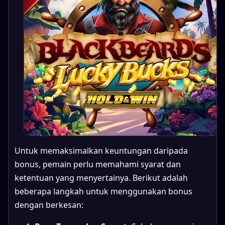
Untuk memaksimalkan keuntungan daripada
bonus, pemain perlu memahami syarat dan
ketentuan yang menyertainya. Berikut adalah
beberapa langkah untuk menggunakan bonus
dengan berkesan: