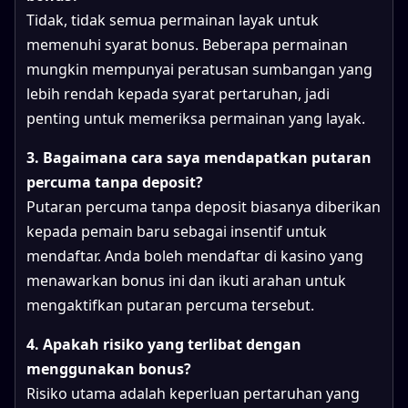
Tidak, tidak semua permainan layak untuk
memenuhi syarat bonus. Beberapa permainan
mungkin mempunyai peratusan sumbangan yang
lebih rendah kepada syarat pertaruhan, jadi
penting untuk memeriksa permainan yang layak.
3. Bagaimana cara saya mendapatkan putaran
percuma tanpa deposit?
Putaran percuma tanpa deposit biasanya diberikan
kepada pemain baru sebagai insentif untuk
mendaftar. Anda boleh mendaftar di kasino yang
menawarkan bonus ini dan ikuti arahan untuk
mengaktifkan putaran percuma tersebut.
4. Apakah risiko yang terlibat dengan
menggunakan bonus?
Risiko utama adalah keperluan pertaruhan yang