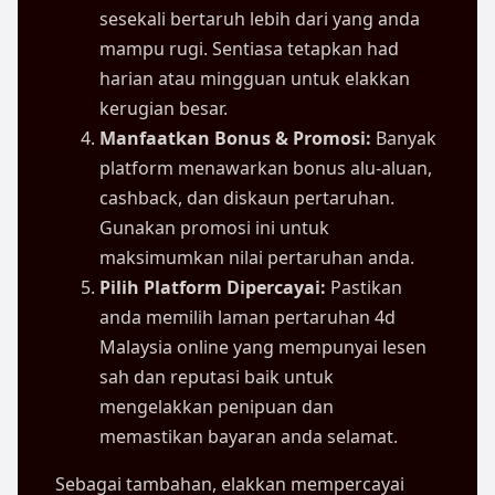
sesekali bertaruh lebih dari yang anda
mampu rugi. Sentiasa tetapkan had
harian atau mingguan untuk elakkan
kerugian besar.
Manfaatkan Bonus & Promosi:
Banyak
platform menawarkan bonus alu-aluan,
cashback, dan diskaun pertaruhan.
Gunakan promosi ini untuk
maksimumkan nilai pertaruhan anda.
Pilih Platform Dipercayai:
Pastikan
anda memilih laman pertaruhan 4d
Malaysia online yang mempunyai lesen
sah dan reputasi baik untuk
mengelakkan penipuan dan
memastikan bayaran anda selamat.
Sebagai tambahan, elakkan mempercayai