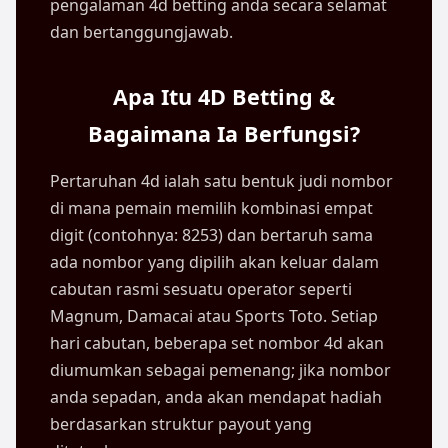
pengalaman 4d betting anda secara selamat
dan bertanggungjawab.
Apa Itu 4D Betting &
Bagaimana Ia Berfungsi?
Pertaruhan 4d ialah satu bentuk judi nombor
di mana pemain memilih kombinasi empat
digit (contohnya: 8253) dan bertaruh sama
ada nombor yang dipilih akan keluar dalam
cabutan rasmi sesuatu operator seperti
Magnum, Damacai atau Sports Toto. Setiap
hari cabutan, beberapa set nombor 4d akan
diumumkan sebagai pemenang; jika nombor
anda sepadan, anda akan mendapat hadiah
berdasarkan struktur payout yang