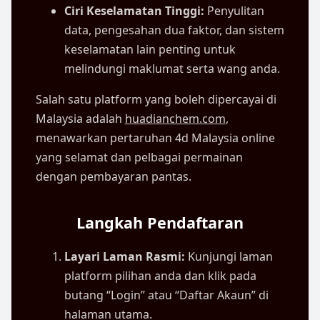
Ciri Keselamatan Tinggi:
Penyulitan
data, pengesahan dua faktor, dan sistem
keselamatan lain penting untuk
melindungi maklumat serta wang anda.
Salah satu platform yang boleh dipercayai di
Malaysia adalah
huadianchem.com
,
menawarkan pertaruhan 4d Malaysia online
yang selamat dan pelbagai permainan
dengan pembayaran pantas.
Langkah Pendaftaran
Layari Laman Rasmi:
Kunjungi laman
platform pilihan anda dan klik pada
butang “Login” atau “Daftar Akaun” di
halaman utama.