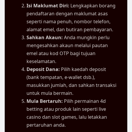
Isi Maklumat Diri:
Lengkapkan borang
pendaftaran dengan maklumat asas
seperti nama penuh, nombor telefon,
alamat emel, dan butiran pembayaran.
Sahkan Akaun:
Anda mungkin perlu
mengesahkan akaun melalui pautan
emel atau kod OTP bagi tujuan
keselamatan.
Deposit Dana:
Pilih kaedah deposit
(bank tempatan, e-wallet dsb.),
masukkan jumlah, dan sahkan transaksi
untuk mula bermain.
Mula Bertaruh:
Pilih permainan 4d
betting atau produk lain seperti live
casino dan slot games, lalu letakkan
pertaruhan anda.