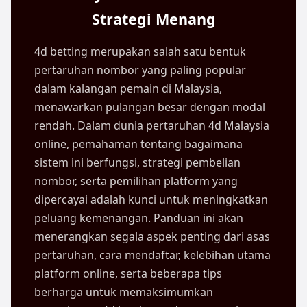
Strategi Menang
4d betting merupakan salah satu bentuk
pertaruhan nombor yang paling popular
dalam kalangan pemain di Malaysia,
menawarkan pulangan besar dengan modal
rendah. Dalam dunia pertaruhan 4d Malaysia
online, pemahaman tentang bagaimana
sistem ini berfungsi, strategi pembelian
nombor, serta pemilihan platform yang
dipercayai adalah kunci untuk meningkatkan
peluang kemenangan. Panduan ini akan
menerangkan segala aspek penting dari asas
pertaruhan, cara mendaftar, kelebihan utama
platform online, serta beberapa tips
berharga untuk memaksimumkan