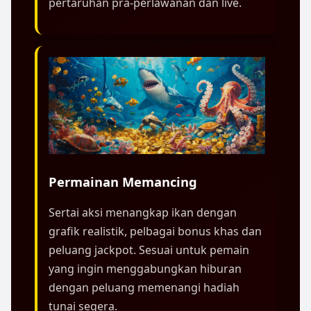
pertaruhan pra-perlawanan dan live.
Permainan Memancing
Sertai aksi menangkap ikan dengan
grafik realistik, pelbagai bonus khas dan
peluang jackpot. Sesuai untuk pemain
yang ingin menggabungkan hiburan
dengan peluang memenangi hadiah
tunai segera.