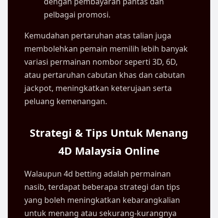
dengan pembayaran pantas dan
pelbagai promosi.
Kemudahan pertaruhan atas talian juga
membolehkan pemain memilih lebih banyak
variasi permainan nombor seperti 3D, 6D,
atau pertaruhan cabutan khas dan cabutan
jackpot, meningkatkan keterujaan serta
peluang kemenangan.
Strategi & Tips Untuk Menang
4D Malaysia Online
Walaupun 4d betting adalah permainan
nasib, terdapat beberapa strategi dan tips
yang boleh meningkatkan kebarangkalian
untuk menang atau sekurang-kurangnya