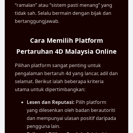
“ramalan” atau “sistem pasti menang” yang
tidak sah. Selalu bermain dengan bijak dan
bertanggungjawab.
Cara Memilih Platform
Pertaruhan 4D Malaysia Online
Pilihan platform sangat penting untuk
pengalaman bertaruh 4d yang lancar, adil dan
selamat. Berikut ialah beberapa kriteria
utama untuk dipertimbangkan:
Lesen dan Reputasi:
Pilih platform
yang dilesenkan oleh badan berautoriti
dan mempunyai ulasan positif daripada
pengguna lain.