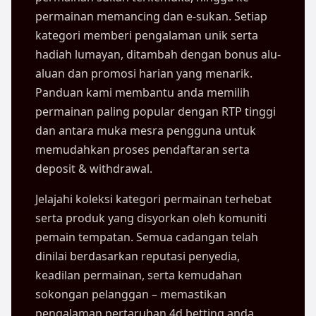
permainan memancing dan e-sukan. Setiap
kategori memberi pengalaman unik serta
hadiah lumayan, ditambah dengan bonus alu-
aluan dan promosi harian yang menarik.
Panduan kami membantu anda memilih
permainan paling popular dengan RTP tinggi
dan antara muka mesra pengguna untuk
memudahkan proses pendaftaran serta
deposit & withdrawal.
Jelajahi koleksi kategori permainan terhebat
serta produk yang disyorkan oleh komuniti
pemain tempatan. Semua cadangan telah
dinilai berdasarkan reputasi penyedia,
keadilan permainan, serta kemudahan
sokongan pelanggan – memastikan
pengalaman pertaruhan 4d betting anda