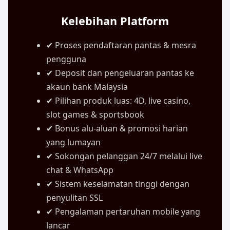
Kelebihan Platform
✔ Proses pendaftaran pantas & mesra
pengguna
✔ Deposit dan pengeluaran pantas ke
akaun bank Malaysia
✔ Pilihan produk luas: 4D, live casino,
slot games & sportsbook
✔ Bonus alu-aluan & promosi harian
yang lumayan
✔ Sokongan pelanggan 24/7 melalui live
chat & WhatsApp
✔ Sistem keselamatan tinggi dengan
penyulitan SSL
✔ Pengalaman pertaruhan mobile yang
lancar