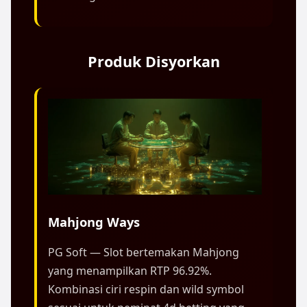
Produk Disyorkan
Mahjong Ways
PG Soft — Slot bertemakan Mahjong
yang menampilkan RTP 96.92%.
Kombinasi ciri respin dan wild symbol