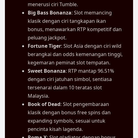
menerusi ciri Tumble.
Big Bass Bonanza
: Slot memancing
klasik dengan ciri tangkapan ikan
bonus, menawarkan RTP kompetitif dan
peluang jackpot.
Fortune Tiger
: Slot Asia dengan ciri wild
berangkai dan odds kemenangan tinggi,
kegemaran peminat slot tempatan.
Sweet Bonanza
: RTP mantap 96.51%
dengan ciri jatuhan simbol, sentiasa
tersenarai dalam 10 teratas slot
Malaysia.
Book of Dead
: Slot pengembaraan
klasik dengan bonus free spins dan
expanding symbols, sesuai untuk
pencinta kisah lagenda.
Roma X
: Slot gladiator dengan bonus