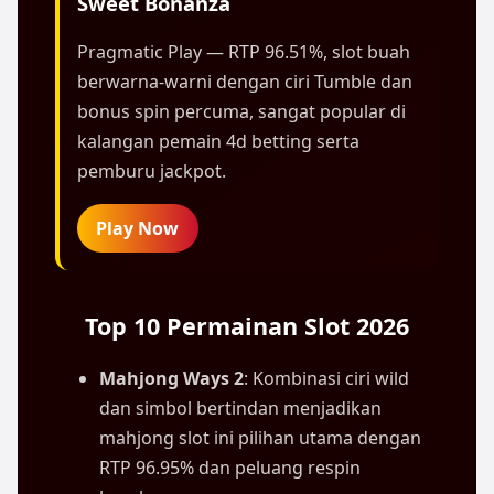
Sweet Bonanza
Pragmatic Play — RTP 96.51%, slot buah
berwarna-warni dengan ciri Tumble dan
bonus spin percuma, sangat popular di
kalangan pemain 4d betting serta
pemburu jackpot.
Play Now
Top 10 Permainan Slot 2026
Mahjong Ways 2
: Kombinasi ciri wild
dan simbol bertindan menjadikan
mahjong slot ini pilihan utama dengan
RTP 96.95% dan peluang respin