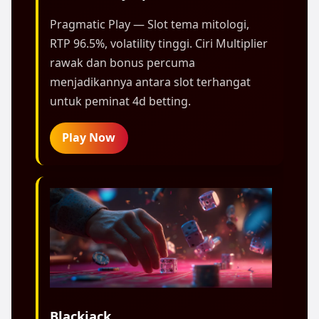
Pragmatic Play — Slot tema mitologi,
RTP 96.5%, volatility tinggi. Ciri Multiplier
rawak dan bonus percuma
menjadikannya antara slot terhangat
untuk peminat 4d betting.
Play Now
Blackjack