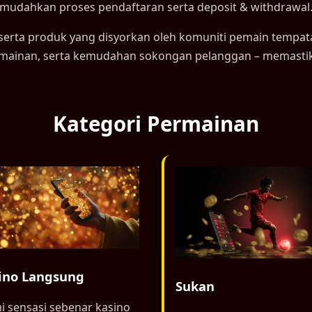
udahkan proses pendaftaran serta deposit & withdrawal
t serta produk yang disyorkan oleh komuniti pemain tempat
ermainan, serta kemudahan sokongan pelanggan – memasti
Kategori Permainan
ino Langsung
Sukan
i sensasi sebenar kasino