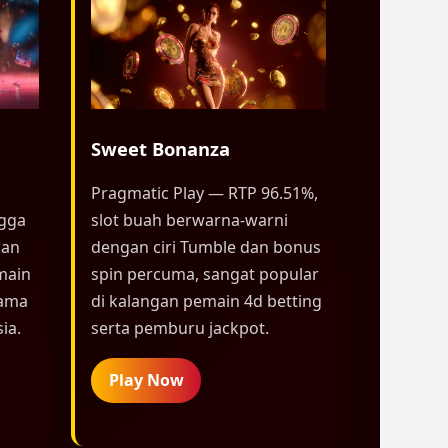
Sweet Bonanza
Pragmatic Play — RTP 96.51%,
ngga
slot buah berwarna-warni
han
dengan ciri Tumble dan bonus
emain
spin percuma, sangat popular
tama
di kalangan pemain 4d betting
ia.
serta pemburu jackpot.
Play Now