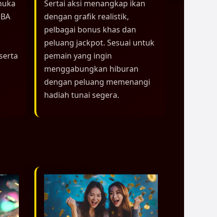
muka
Sertai aksi menangkap ikan
NBA
dengan grafik realistik,
pelbagai bonus khas dan
peluang jackpot. Sesuai untuk
serta
pemain yang ingin
menggabungkan hiburan
dengan peluang memenangi
hadiah tunai segera.