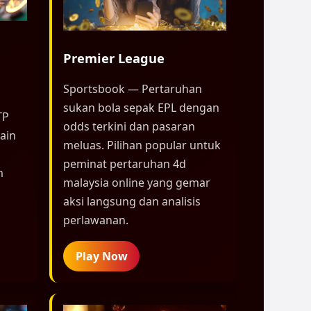
Premier League
Sportsbook — Pertaruhan
sukan bola sepak EPL dengan
TP
odds terkini dan pasaran
ain
meluas. Pilihan popular untuk
peminat pertaruhan 4d
m
malaysia online yang gemar
aksi langsung dan analisis
perlawanan.
Play Now