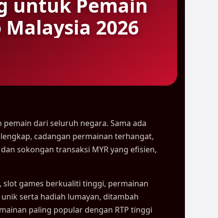
ng untuk Pemain
 Malaysia 2026
eh pemain dari seluruh negara. Sama ada
 lengkap, cadangan permainan terhangat,
dan sokongan transaksi MYR yang efisien,
slot games berkualiti tinggi, permainan
unik serta hadiah lumayan, ditambah
ainan paling popular dengan RTP tinggi