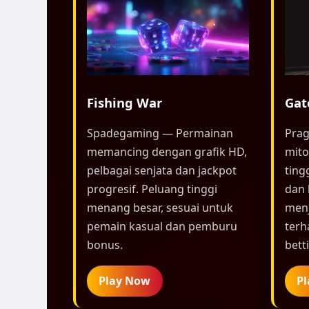
Fishing War
Gat
Spadegaming — Permainan
Prag
memancing dengan grafik HD,
mito
pelbagai senjata dan jackpot
ting
progresif. Peluang tinggi
dan
menang besar, sesuai untuk
menj
pemain kasual dan pemburu
terh
bonus.
bett
Play Now
P